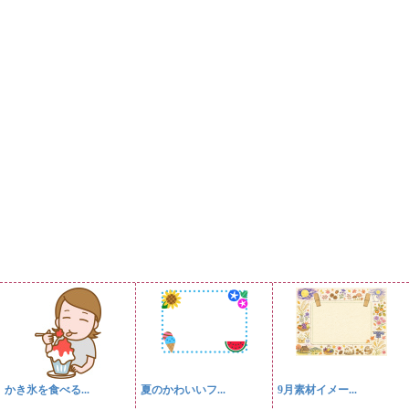
かき氷を食べる...
夏のかわいいフ...
9月素材イメー...