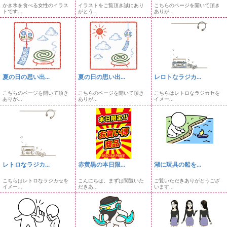
かき氷を食べる女性のイラス
イラストをご覧頂き誠にあり
こちらのページを開いて頂き
トです...
がとう...
ありが...
夏の日の思い出...
夏の日の思い出...
レロトなラジカ...
こちらのページを開いて頂き
こちらのページを開いて頂き
こちらはレトロなラジカセを
ありが...
ありが...
イメー...
レトロなラジカ...
赤黄黒の本日限...
湖に玩具の船を...
こちらはレトロなラジカセを
こんにちは。まずは閲覧いた
ご覧いただきありがとうござ
イメー...
だきあ...
います...