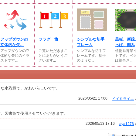
アップダウンの
フラグ 旗
シンプルな切手
黒板、新緑
立体的な矢...
フレーム
っぱ、囲み
アップダウンの立
ご覧いただきまこ
シンプルな切手フ
植物系背景
体的な矢印のイラ
とにありがとうご
レームです。切手
トです。ベ
ストです...
ざいます...
のような...
は統合さ...
きな水彩柄で、かわいらしいです。
2026/05/21 17:00
イイミライエ
す。図書館で使用させていただきます。
2026/05/13 17:16
aya1276