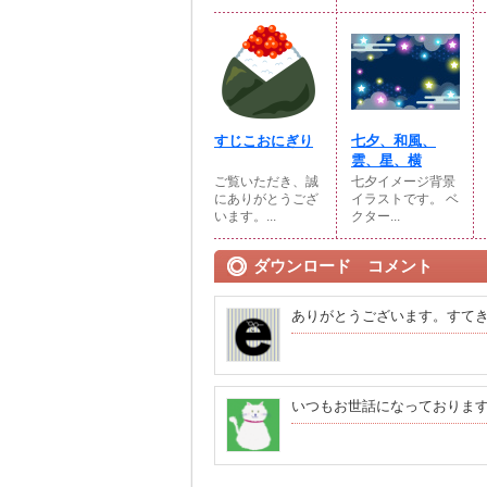
すじこおにぎり
七夕、和風、
雲、星、横
ご覧いただき、誠
七夕イメージ背景
にありがとうござ
イラストです。 ベ
います。...
クター...
ダウンロード コメント
ありがとうございます。すて
いつもお世話になっておりま