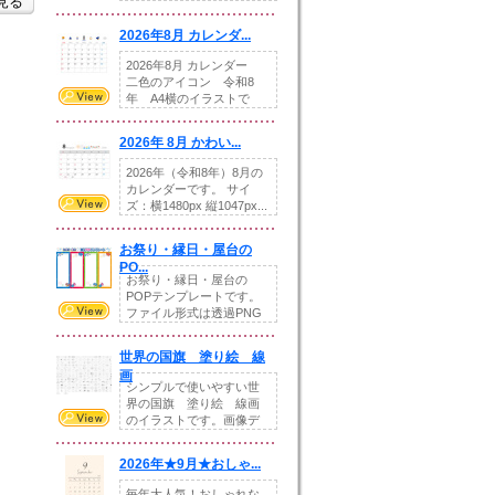
を見る
りの提...
2026年8月 カレンダ...
2026年8月 カレンダー
二色のアイコン 令和8
年 A4横のイラストで
す。8月をテ...
2026年 8月 かわい...
2026年（令和8年）8月の
カレンダーです。 サイ
ズ：横1480px 縦1047px...
お祭り・縁日・屋台の
PO...
お祭り・縁日・屋台の
POPテンプレートです。
ファイル形式は透過PNG
です。---太め...
世界の国旗 塗り絵 線
画
シンプルで使いやすい世
界の国旗 塗り絵 線画
のイラストです。画像デ
ータとEPSデータ...
2026年★9月★おしゃ...
毎年大人気！おしゃれな