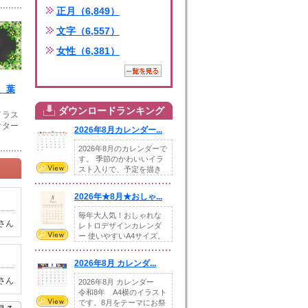
正月（6,849）
文字（6,557）
女性（6,381）
、葉
ダウンロードランキング
イラス
クター
2026年8月カレンダー...
2026年8月のカレンダーで
す。 季節のかわいいイラ
スト入りで、予定を描き
込めるスペ...
2026年★8月★おしゃ...
毎年大人気！おしゃれな
さん
レトロデザインカレンダ
ー 使いやすいA4サイズ。
illust...
2026年8月 カレンダ...
さん
2026年8月 カレンダー
令和8年 A4横のイラスト
です。8月をテーマにお祭