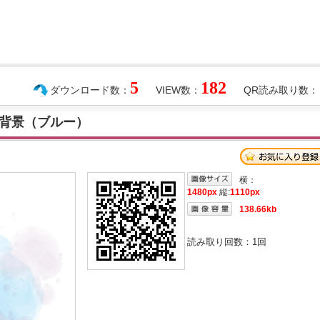
5
182
ダウンロード数：
VIEW数：
QR読み取り数：
背景（ブルー）
横：
1480px
縦:
1110px
138.66kb
読み取り回数：
1
回