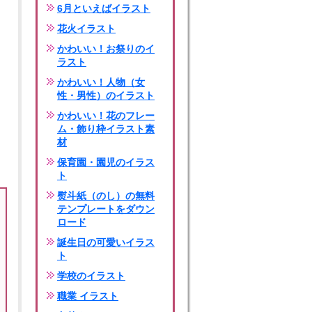
6月といえばイラスト
花火イラスト
かわいい！お祭りのイ
ラスト
かわいい！人物（女
性・男性）のイラスト
かわいい！花のフレー
ム・飾り枠イラスト素
材
保育園・園児のイラス
ト
熨斗紙（のし）の無料
テンプレートをダウン
ロード
誕生日の可愛いイラス
ト
学校のイラスト
職業 イラスト