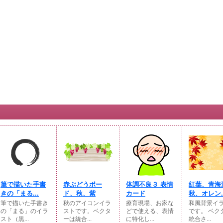
筆で描いた手書
赤ぶどうボー
体調不良３ 表情
紅葉、青海
きの「まる...
ド、秋、紫
カード
秋、オレン..
筆で描いた手書き
秋のアイコンイラ
療育現場、お家な
和風背景イ
の「まる」のイラ
ストです。ベクタ
どで使える、表情
です。 ベク
スト（黒...
ーは統合...
に特化し...
統合さ...