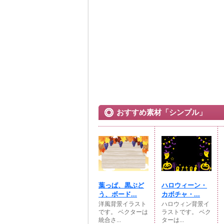
おすすめ素材「シンプル」
葉っぱ、黒ぶど
ハロウィーン・
う、ボード...
カボチャ・...
洋風背景イラスト
ハロウィン背景イ
です。 ベクターは
ラストです。 ベク
統合さ...
ターは...