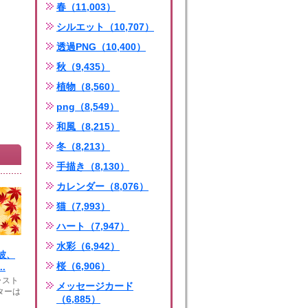
春（11,003）
シルエット（10,707）
透過PNG（10,400）
秋（9,435）
植物（8,560）
png（8,549）
和風（8,215）
冬（8,213）
手描き（8,130）
カレンダー（8,076）
猫（7,993）
ハート（7,947）
水彩（6,942）
波、
桜（6,906）
.
ラスト
メッセージカード
ターは
（6,885）