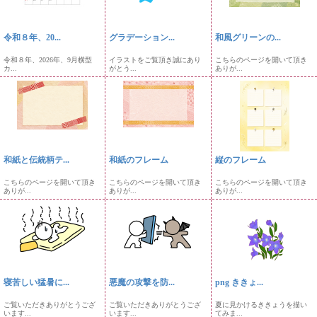
令和８年、20...
グラデーション...
和風グリーンの...
令和８年、2026年、9月横型
イラストをご覧頂き誠にあり
こちらのページを開いて頂き
カ...
がとう...
ありが...
和紙と伝統柄テ...
和紙のフレーム
縦のフレーム
こちらのページを開いて頂き
こちらのページを開いて頂き
こちらのページを開いて頂き
ありが...
ありが...
ありが...
寝苦しい猛暑に...
悪魔の攻撃を防...
png ききょ...
ご覧いただきありがとうござ
ご覧いただきありがとうござ
夏に見かけるききょうを描い
います...
います...
てみま...