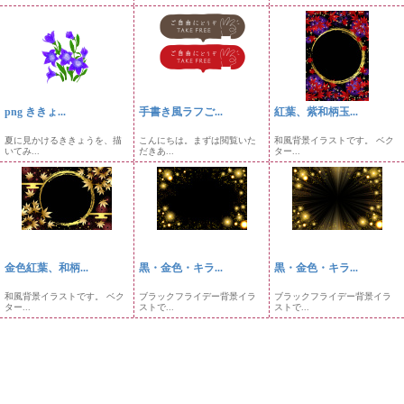
png ききょ...
手書き風ラフご...
紅葉、紫和柄玉...
夏に見かけるききょうを、描
こんにちは。まずは閲覧いた
和風背景イラストです。 ベク
いてみ...
だきあ...
ター...
金色紅葉、和柄...
黒・金色・キラ...
黒・金色・キラ...
和風背景イラストです。 ベク
ブラックフライデー背景イラ
ブラックフライデー背景イラ
ター...
ストで...
ストで...