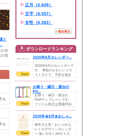
正月（6,849）
文字（6,557）
女性（6,383）
様と
.
ダウンロードランキング
ジの市
葉の背
2026年8月カレンダー...
2026年8月のカレンダーで
す。 季節のかわいいイラ
スト入りで、予定を描き
込めるスペ...
お祭り・縁日・屋台の
PO...
お祭り・縁日・屋台の
さん
POPテンプレートです。
ファイル形式は透過PNG
です。---太め...
2026年★8月★おしゃ...
さん
毎年大人気！おしゃれな
レトロデザインカレンダ
ー 使いやすいA4サイズ。