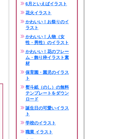
6月といえばイラスト
花火イラスト
かわいい！お祭りのイ
ラスト
かわいい！人物（女
性・男性）のイラスト
かわいい！花のフレー
ム・飾り枠イラスト素
材
保育園・園児のイラス
ト
熨斗紙（のし）の無料
テンプレートをダウン
ロード
誕生日の可愛いイラス
ト
学校のイラスト
職業 イラスト