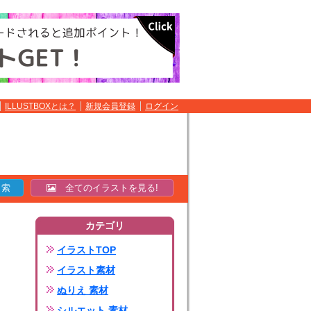
ILLUSTBOXとは？
新規会員登録
ログイン
全てのイラストを見る!
カテゴリ
イラストTOP
イラスト素材
ぬりえ 素材
シルエット 素材