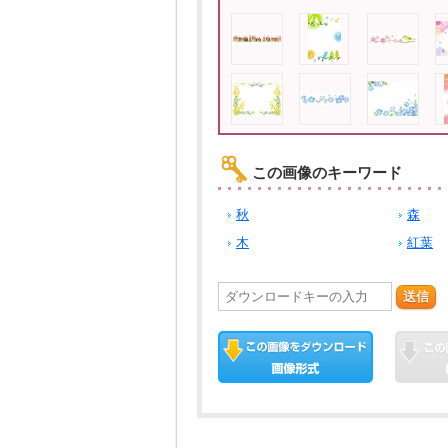
この画像のキーワード
秋
森
木
紅葉
送信