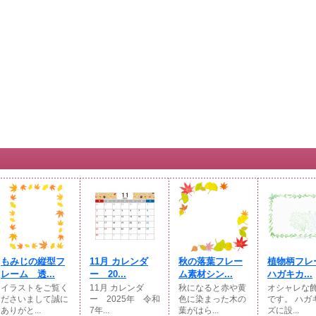
もみじの縦型フ
11月 カレンダ
秋の落葉フレー
植物柄フレ
レーム 透...
ー 20...
ム素材シン...
ハガキカ...
イラストをご覧く
11月 カレンダ
秋になると赤や黄
オシャレな
ださいまして誠に
ー 2025年 令和
色に染まった木の
です。 ハガ
ありがと...
7年...
葉がはら...
ズに設...