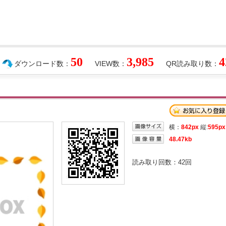
50
3,985
4
ダウンロード数：
VIEW数：
QR読み取り数：
横：
842px
縦:
595px
48.47kb
読み取り回数：
42
回