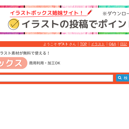
ようこそ
ゲスト
さん
TOP
イラスト
Q&A
日記