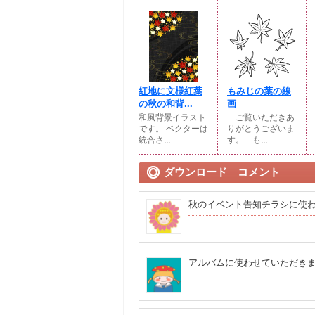
紅地に文様紅葉
もみじの葉の線
の秋の和背...
画
和風背景イラスト
ご覧いただきあ
です。 ベクターは
りがとうございま
統合さ...
す。 も...
ダウンロード コメント
秋のイベント告知チラシに使
アルバムに使わせていただき