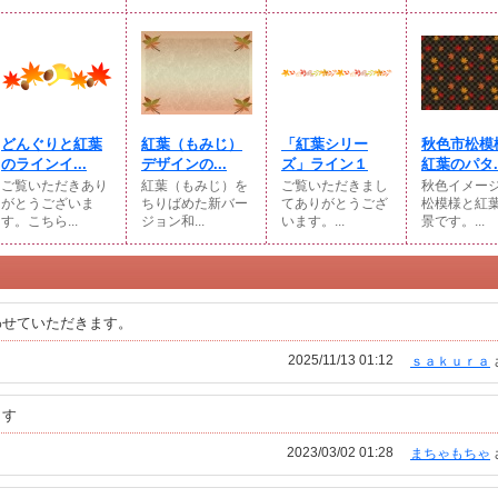
どんぐりと紅葉
紅葉（もみじ）
「紅葉シリー
秋色市松模
のラインイ...
デザインの...
ズ」ライン１
紅葉のパタ..
ご覧いただきあり
紅葉（もみじ）を
ご覧いただきまし
秋色イメー
がとうございま
ちりばめた新バー
てありがとうござ
松模様と紅
す。こちら...
ジョン和...
います。...
景です。...
わせていただきます。
2025/11/13 01:12
ｓａｋｕｒａ
ます
2023/03/02 01:28
まちゃもちゃ