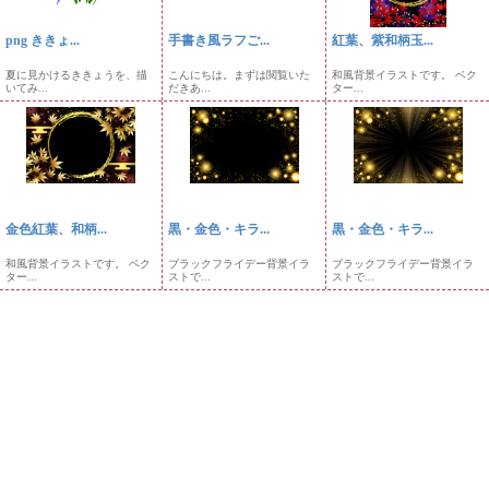
png ききょ...
手書き風ラフご...
紅葉、紫和柄玉...
夏に見かけるききょうを、描
こんにちは。まずは閲覧いた
和風背景イラストです。 ベク
いてみ...
だきあ...
ター...
金色紅葉、和柄...
黒・金色・キラ...
黒・金色・キラ...
和風背景イラストです。 ベク
ブラックフライデー背景イラ
ブラックフライデー背景イラ
ター...
ストで...
ストで...