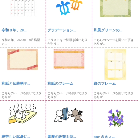
令和８年、20...
グラデーション...
和風グリーンの...
令和８年、2026年、9月横型
イラストをご覧頂き誠にあり
こちらのページを開いて頂き
カ...
がとう...
ありが...
和紙と伝統柄テ...
和紙のフレーム
縦のフレーム
こちらのページを開いて頂き
こちらのページを開いて頂き
こちらのページを開いて頂き
ありが...
ありが...
ありが...
寝苦しい猛暑に...
悪魔の攻撃を防...
png ききょ...