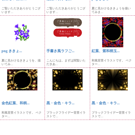
ご覧いただきありがとうござ
ご覧いただきありがとうござ
夏に見かけるききょうを描い
います...
います...
てみま...
png ききょ...
手書き風ラフご...
紅葉、紫和柄玉...
夏に見かけるききょうを、描
こんにちは。まずは閲覧いた
和風背景イラストです。 ベク
いてみ...
だきあ...
ター...
金色紅葉、和柄...
黒・金色・キラ...
黒・金色・キラ...
和風背景イラストです。 ベク
ブラックフライデー背景イラ
ブラックフライデー背景イラ
ター...
ストで...
ストで...