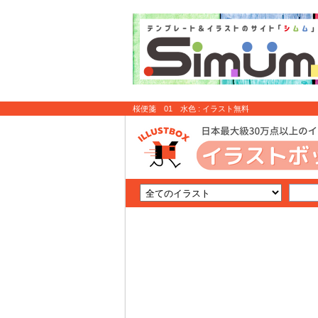
桜便箋 01 水色 : イラスト無料