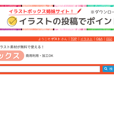
ようこそ
ゲスト
さん
TOP
イラスト
Q&A
日記