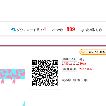
4
809
ダウンロード数：
VIEW数：
QR読み取り数：
横：
1480px
縦:
1046px
746.32kb
読み取り回数：
1
回