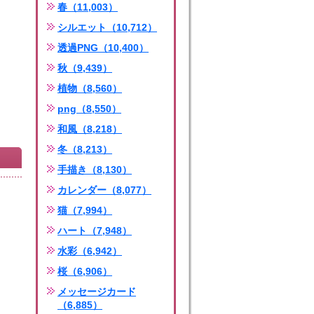
春（11,003）
シルエット（10,712）
透過PNG（10,400）
秋（9,439）
植物（8,560）
png（8,550）
和風（8,218）
冬（8,213）
手描き（8,130）
カレンダー（8,077）
猫（7,994）
ハート（7,948）
水彩（6,942）
桜（6,906）
メッセージカード
（6,885）