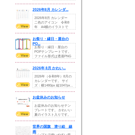
りの提...
2026年8月 カレンダ...
2026年8月 カレンダー
二色のアイコン 令和8
年 A4横のイラストで
す。8月をテ...
お祭り・縁日・屋台の
PO...
お祭り・縁日・屋台の
POPテンプレートです。
ファイル形式は透過PNG
です。---太め...
2026年 8月 かわい...
2026年（令和8年）8月の
カレンダーです。 サイ
ズ：横1480px 縦1047px...
お盆休みのお知らせ
お盆休みのお知らせテン
プレートです。 かわいい
夏のイラスト入りです。
休業日の日付けを...
世界の国旗 塗り絵 線
画
シンプルで使いやすい世