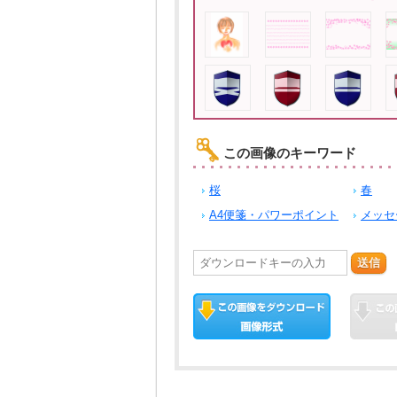
この画像のキーワード
桜
春
A4便箋・パワーポイント
メッセ
送信