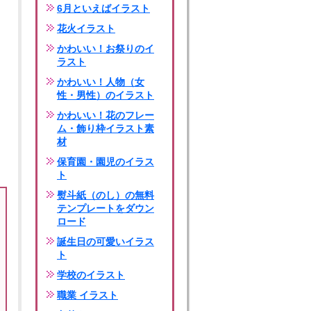
6月といえばイラスト
花火イラスト
かわいい！お祭りのイ
ラスト
かわいい！人物（女
性・男性）のイラスト
かわいい！花のフレー
ム・飾り枠イラスト素
材
保育園・園児のイラス
ト
熨斗紙（のし）の無料
テンプレートをダウン
ロード
誕生日の可愛いイラス
ト
学校のイラスト
職業 イラスト