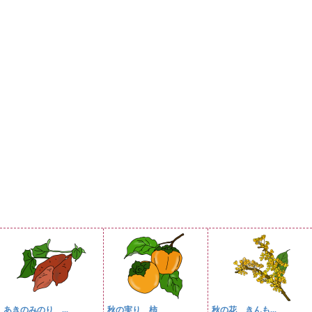
あきのみのり ...
秋の実り 柿
秋の花 きんも...