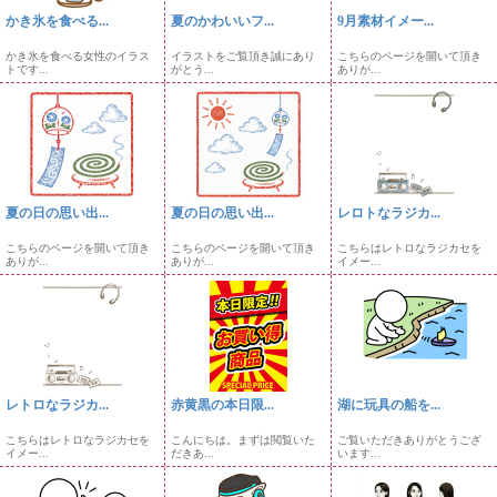
かき氷を食べる...
夏のかわいいフ...
9月素材イメー...
かき氷を食べる女性のイラス
イラストをご覧頂き誠にあり
こちらのページを開いて頂き
トです...
がとう...
ありが...
夏の日の思い出...
夏の日の思い出...
レロトなラジカ...
こちらのページを開いて頂き
こちらのページを開いて頂き
こちらはレトロなラジカセを
ありが...
ありが...
イメー...
レトロなラジカ...
赤黄黒の本日限...
湖に玩具の船を...
こちらはレトロなラジカセを
こんにちは。まずは閲覧いた
ご覧いただきありがとうござ
イメー...
だきあ...
います...