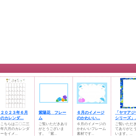
２０２３年６月
紫陽花 フレー
６月のイメージ
「ヤマアジ
のカレンダ...
ム
のかわいい...
シリーズ」..
こちらは二〇二三
ご覧いただきあり
６月のイメージの
ご覧いただ
年六月のカレンダ
がとうございま
かわいいフレーム
てありがと
ーをイメ...
す。 「紫...
素材です...
います。...