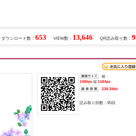
653
13,646
9
ダウンロード数：
VIEW数：
QR読み取り数：
横：
1480px
縦:
1184px
238.39kb
読み取り回数：
95
回