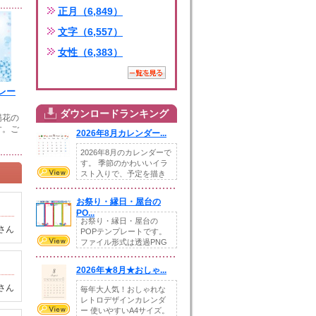
正月（6,849）
文字（6,557）
女性（6,383）
レー
ダウンロードランキング
陽花の
す。ご
2026年8月カレンダー...
2026年8月のカレンダーで
す。 季節のかわいいイラ
スト入りで、予定を描き
込めるスペ...
お祭り・縁日・屋台の
PO...
お祭り・縁日・屋台の
さん
POPテンプレートです。
ファイル形式は透過PNG
です。---太め...
2026年★8月★おしゃ...
さん
毎年大人気！おしゃれな
レトロデザインカレンダ
ー 使いやすいA4サイズ。