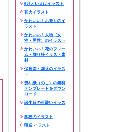
6月といえばイラスト
花火イラスト
かわいい！お祭りのイ
ラスト
かわいい！人物（女
性・男性）のイラスト
かわいい！花のフレー
ム・飾り枠イラスト素
材
保育園・園児のイラス
ト
熨斗紙（のし）の無料
テンプレートをダウン
ロード
誕生日の可愛いイラス
ト
学校のイラスト
職業 イラスト