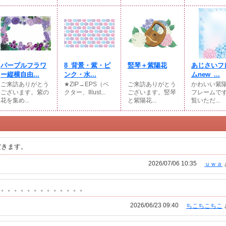
パープルフラワ
8_背景・紫・ピ
竪琴＋紫陽花
あじさいフ
ー縦横自由...
ンク・水...
ムnew_...
ご来訪ありがとう
★ZIP→EPS（ベ
ご来訪ありがとう
かわいい紫
ございます。紫の
クター、Illust...
ございます。竪琴
フレームで
花を集め...
と紫陽花...
覧いただ...
だきます。
2026/07/06 10:35
ｕｗａ
。。。。。。。。。。。。。。
2026/06/23 09:40
ちこちこちこ