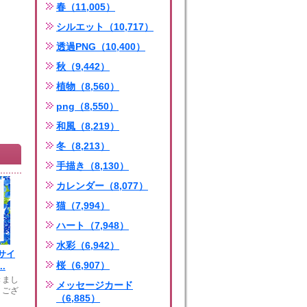
春（11,005）
シルエット（10,717）
透過PNG（10,400）
秋（9,442）
植物（8,560）
png（8,550）
和風（8,219）
冬（8,213）
手描き（8,130）
カレンダー（8,077）
猫（7,994）
ハート（7,948）
水彩（6,942）
サイ
桜（6,907）
.
きまし
メッセージカード
うござ
（6,885）