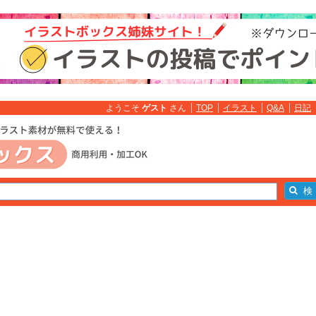
ようこそ
ゲスト
さん
TOP
イラスト
Q&A
日記