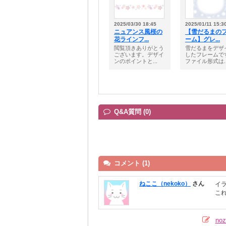
2025/03/30 18:45
2025/01/11 15:3
ニュアンス風桜の
【雪だるまの
花ラインフ...
ーム】グレ...
閲覧頂きありがとう
雪だるまをデザ
ございます。デザイ
したフレームで
ンのポイントと...
ファイル形式は..
Q&A質問 (0)
コメント (1)
ねここ（nekoko）
さん
イ
こ
n