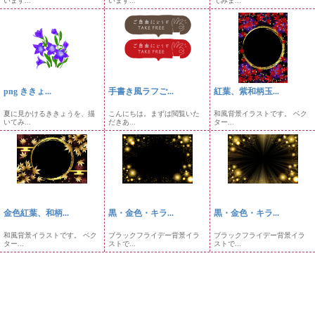
います...
います...
てみま...
png ききょ...
手書き風ラフご...
紅葉、紫和柄玉...
夏に見かけるききょうを、描
こんにちは。まずは閲覧いた
和風背景イラストです。 ベク
いてみ...
だきあ...
ター...
金色紅葉、和柄...
黒・金色・キラ...
黒・金色・キラ...
和風背景イラストです。 ベク
ブラックフライデー背景イラ
ブラックフライデー背景イラ
ター...
ストで...
ストで...