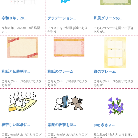
令和８年、20...
グラデーション...
和風グリーンの...
令和８年、2026年、9月横型
イラストをご覧頂き誠にあり
こちらのページを開いて頂き
カ...
がとう...
ありが...
和紙と伝統柄テ...
和紙のフレーム
縦のフレーム
こちらのページを開いて頂き
こちらのページを開いて頂き
こちらのページを開いて頂き
ありが...
ありが...
ありが...
寝苦しい猛暑に...
悪魔の攻撃を防...
png ききょ...
ご覧いただきありがとうござ
ご覧いただきありがとうござ
夏に見かけるききょうを描い