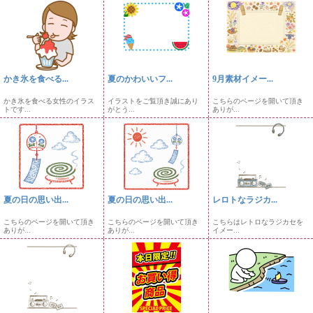
かき氷を食べる...
夏のかわいいフ...
9月素材イメー...
かき氷を食べる女性のイラス
イラストをご覧頂き誠にあり
こちらのページを開いて頂き
トです...
がとう...
ありが...
夏の日の思い出...
夏の日の思い出...
レロトなラジカ...
こちらのページを開いて頂き
こちらのページを開いて頂き
こちらはレトロなラジカセを
ありが...
ありが...
イメー...