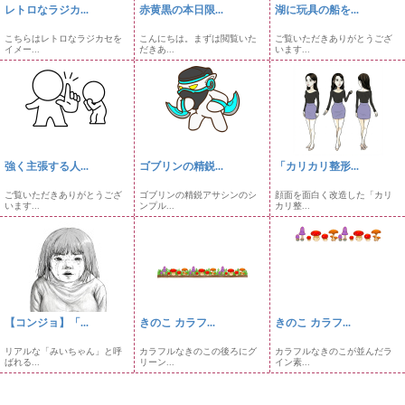
レトロなラジカ...
赤黄黒の本日限...
湖に玩具の船を...
こちらはレトロなラジカセを
こんにちは。まずは閲覧いた
ご覧いただきありがとうござ
イメー...
だきあ...
います...
強く主張する人...
ゴブリンの精鋭...
「カリカリ整形...
ご覧いただきありがとうござ
ゴブリンの精鋭アサシンのシ
顔面を面白く改造した「カリ
います...
ンプル...
カリ整...
【コンジョ】「...
きのこ カラフ...
きのこ カラフ...
リアルな「みいちゃん」と呼
カラフルなきのこの後ろにグ
カラフルなきのこが並んだラ
ばれる...
リーン...
イン素...