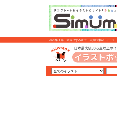
2020年子年・絵馬ねずみ富士山年賀状素材 : イラス