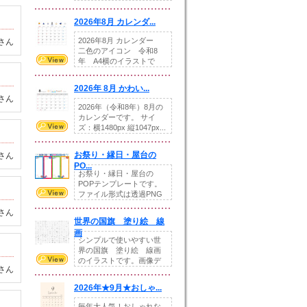
りの提...
2026年8月 カレンダ...
2026年8月 カレンダー
さん
二色のアイコン 令和8
年 A4横のイラストで
す。8月をテ...
2026年 8月 かわい...
さん
2026年（令和8年）8月の
カレンダーです。 サイ
ズ：横1480px 縦1047px...
お祭り・縁日・屋台の
さん
PO...
お祭り・縁日・屋台の
POPテンプレートです。
ファイル形式は透過PNG
です。---太め...
さん
世界の国旗 塗り絵 線
画
シンプルで使いやすい世
界の国旗 塗り絵 線画
のイラストです。画像デ
さん
ータとEPSデータ...
2026年★9月★おしゃ...
毎年大人気！おしゃれな