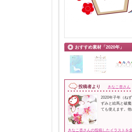
おすすめ素材「2020年」
投稿者より
きなこ杏さん
2020年子年（
ずみと絵馬と破魔
ても使えます。他
きなこ杏さんの投稿したイラストを全て