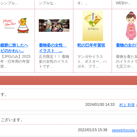
シンプル...
ンプルな...
す。...
WEBや...
鏡餅に扮したヘ
着物姿の女性
蛇の巳年年賀状
着物の女の
ビのかわい...
イラスト ...
【JPGのみ】2025
正月限定！！ 着物
マンガやイラス
着物を着た
年・巳年用の年賀
姿の女性のイラス
ト、ポスター、ハ
のイラスト
状...
トです...
ガキ、フラ...
七五三や...
ます。
2024/01/30 14:33
村上 彩香
うございます。
2022/01/15 15:38
sweetchocola