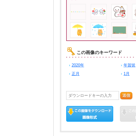
この画像のキーワード
2020年
年賀状
正月
1月
送信