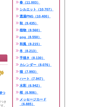
春（11,003）
シルエット（10,707）
透過PNG（10,400）
秋（9,435）
植物（8,560）
png（8,550）
和風（8,215）
冬（8,213）
手描き（8,130）
カレンダー（8,076）
猫（7,993）
ハート（7,947）
水彩（6,942）
桜（6,906）
餅つ
メッセージカード
餅つき
（6,885）
です。