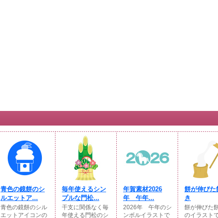
青色の鏡餅のシ
毎年使えるシン
年賀素材2026
餅が伸びた
ルエットア...
プルな門松...
年 午年...
き
青色の鏡餅のシル
干支に関係なく毎
2026年 午年のシ
餅が伸びた
エットアイコンの
年使える門松のシ
ンボルイラストで
のイラスト