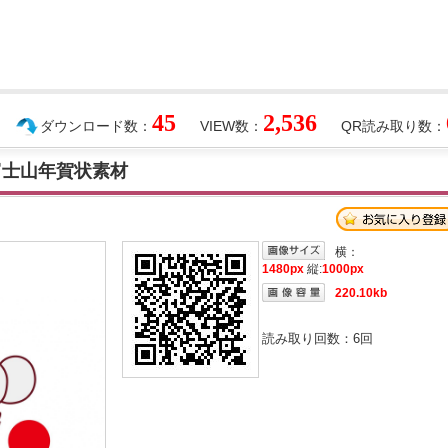
45
2,536
ダウンロード数：
VIEW数：
QR読み取り数：
富士山年賀状素材
横：
1480px
縦:
1000px
220.10kb
読み取り回数：
6
回