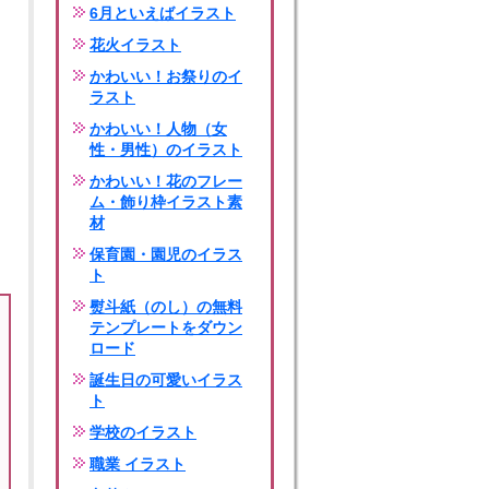
6月といえばイラスト
花火イラスト
かわいい！お祭りのイ
ラスト
かわいい！人物（女
性・男性）のイラスト
かわいい！花のフレー
ム・飾り枠イラスト素
材
保育園・園児のイラス
ト
熨斗紙（のし）の無料
テンプレートをダウン
ロード
誕生日の可愛いイラス
ト
学校のイラスト
職業 イラスト