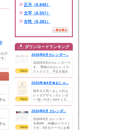
正月（6,849）
文字（6,557）
女性（6,381）
子
ダウンロードランキング
女の子
2026年8月カレンダー...
です。
2026年8月のカレンダーで
す。 季節のかわいいイラ
スト入りで、予定を描き
込めるスペ...
2026年★8月★おしゃ...
毎年大人気！おしゃれな
レトロデザインカレンダ
さん
ー 使いやすいA4サイズ。
illust...
2026年8月 カレンダ...
2026年8月 カレンダー
さん
令和8年 A4横のイラスト
です。8月をテーマにお祭