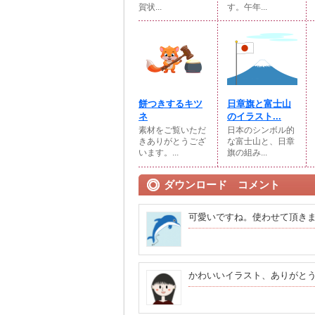
賀状...
す。午年...
餅つきするキツ
日章旗と富士山
ネ
のイラスト...
素材をご覧いただ
日本のシンボル的
きありがとうござ
な富士山と、日章
います。...
旗の組み...
ダウンロード コメント
可愛いですね。使わせて頂き
かわいいイラスト、ありがと