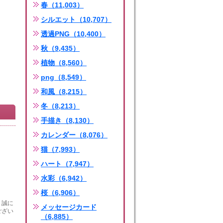
春（11,003）
シルエット（10,707）
透過PNG（10,400）
秋（9,435）
植物（8,560）
png（8,549）
和風（8,215）
冬（8,213）
手描き（8,130）
カレンダー（8,076）
猫（7,993）
ハート（7,947）
水彩（6,942）
桜（6,906）
、誠に
メッセージカード
ござい
（6,885）