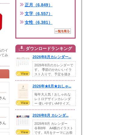
正月（6,849）
文字（6,557）
女性（6,381）
ダウンロードランキング
品のイ
いてみ
2026年8月カレンダー...
2026年8月のカレンダーで
す。 季節のかわいいイラ
スト入りで、予定を描き
込めるスペ...
2026年★8月★おしゃ...
毎年大人気！おしゃれな
さん
レトロデザインカレンダ
ー 使いやすいA4サイズ。
illust...
2026年8月 カレンダ...
さん
2026年8月 カレンダー
令和8年 A4横のイラスト
です。8月をテーマにお祭