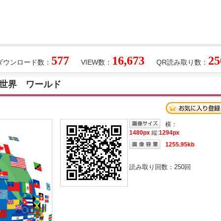
577
16,673
25
ダウンロード数：
VIEW数：
QR読み取り数：
世界 ワールド
横：
1480px
縦:
1294px
1255.95kb
読み取り回数：
250
回