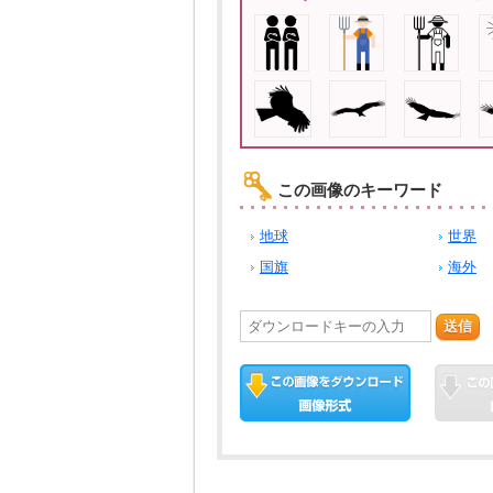
この画像のキーワード
地球
世界
国旗
海外
送信