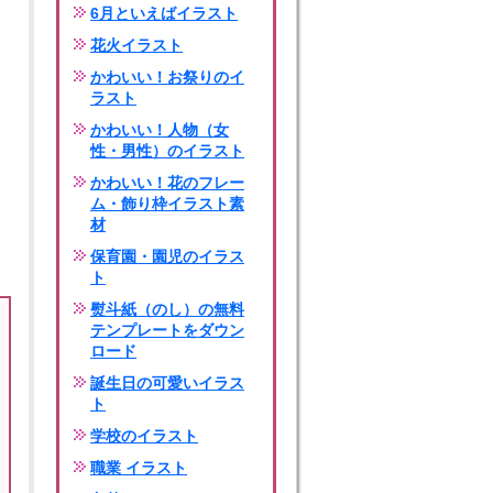
6月といえばイラスト
花火イラスト
かわいい！お祭りのイ
ラスト
かわいい！人物（女
性・男性）のイラスト
かわいい！花のフレー
ム・飾り枠イラスト素
材
保育園・園児のイラス
ト
熨斗紙（のし）の無料
テンプレートをダウン
ロード
誕生日の可愛いイラス
ト
学校のイラスト
職業 イラスト