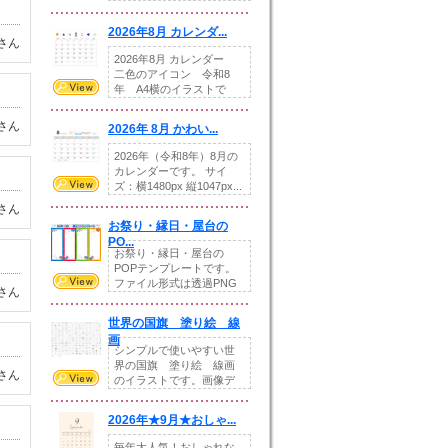
りの提...
2026年8月 カレンダ...
さん
2026年8月 カレンダー
二色のアイコン 令和8
年 A4横のイラストで
す。8月をテ...
さん
2026年 8月 かわい...
2026年（令和8年）8月の
カレンダーです。 サイ
ズ：横1480px 縦1047px...
さん
お祭り・縁日・屋台の
PO...
お祭り・縁日・屋台の
POPテンプレートです。
ファイル形式は透過PNG
さん
です。---太め...
世界の国旗 塗り絵 線
画
シンプルで使いやすい世
界の国旗 塗り絵 線画
さん
のイラストです。画像デ
ータとEPSデータ...
2026年★9月★おしゃ...
毎年大人気！おしゃれな