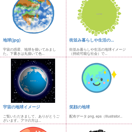
地球(jpg)
街並み暮らしや生活の...
宇宙の惑星、地球を描いてみまし
街並み暮らしや生活の地球イメージ
た。下書きは丸描いて色...
（持続可能な社会）で...
宇宙の地球イメージ
笑顔の地球
ご覧いただきまして、ありがとうご
配布データ png, eps（Illustrator...
ざいます。アマの方は...