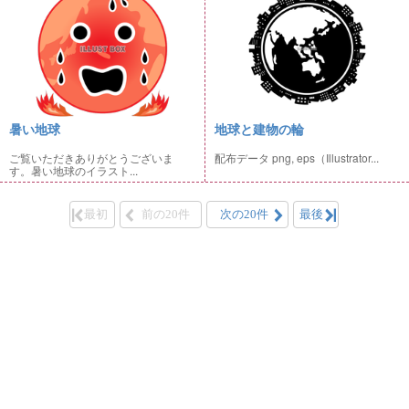
暑い地球
地球と建物の輪
ご覧いただきありがとうございま
配布データ png, eps（Illustrator...
す。暑い地球のイラスト...
最初
前の20件
次の20件
最後