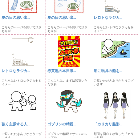
夏の日の思い出...
夏の日の思い出...
レロトなラジカ...
こちらのページを開いて頂き
こちらのページを開いて頂き
こちらはレトロなラジカセを
ありが...
ありが...
イメー...
レトロなラジカ...
赤黄黒の本日限...
湖に玩具の船を...
こちらはレトロなラジカセを
こんにちは。まずは閲覧いた
ご覧いただきありがとうござ
イメー...
だきあ...
います...
強く主張する人...
ゴブリンの精鋭...
「カリカリ整形...
ご覧いただきありがとうござ
ゴブリンの精鋭アサシンのシ
顔面を面白く改造した「カリ
います...
ンプル...
カリ整...