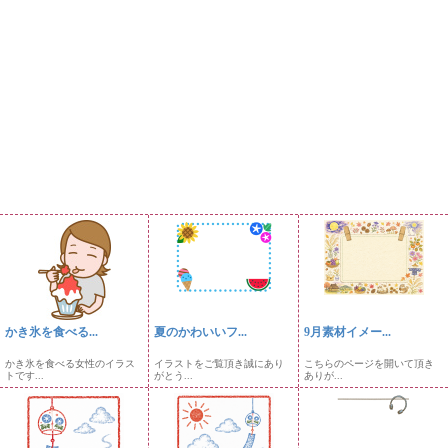
かき氷を食べる...
夏のかわいいフ...
9月素材イメー...
かき氷を食べる女性のイラス
イラストをご覧頂き誠にあり
こちらのページを開いて頂き
トです...
がとう...
ありが...