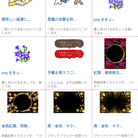
寝苦しい猛暑に...
悪魔の攻撃を防...
png ききょ...
ご覧いただきありがとうござ
ご覧いただきありがとうござ
夏に見かけるききょうを描い
います...
います...
てみま...
png ききょ...
手書き風ラフご...
紅葉、紫和柄玉...
夏に見かけるききょうを、描
こんにちは。まずは閲覧いた
和風背景イラストです。 ベク
いてみ...
だきあ...
ター...
金色紅葉、和柄...
黒・金色・キラ...
黒・金色・キラ...
和風背景イラストです。 ベク
ブラックフライデー背景イラ
ブラックフライデー背景イラ