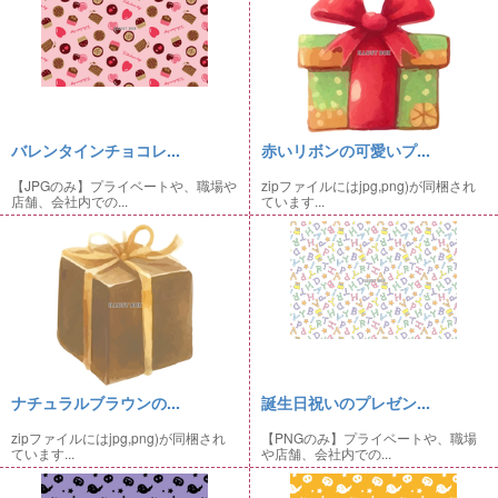
バレンタインチョコレ...
赤いリボンの可愛いプ...
【JPGのみ】プライベートや、職場や
zipファイルにはjpg,png)が同梱され
店舗、会社内での...
ています...
ナチュラルブラウンの...
誕生日祝いのプレゼン...
zipファイルにはjpg,png)が同梱され
【PNGのみ】プライベートや、職場
ています...
や店舗、会社内での...