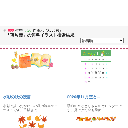
899
全
件中
1-20
件表示 (0.220秒)
「落ち葉」の無料イラスト検索結果
水彩の秋の読書
2026年11月空と...
水彩で描いたかわいい秋の読書のイ
季節の空ととりさんのカレンダーで
ラストです。手描きで...
す。見上げた空も季節...