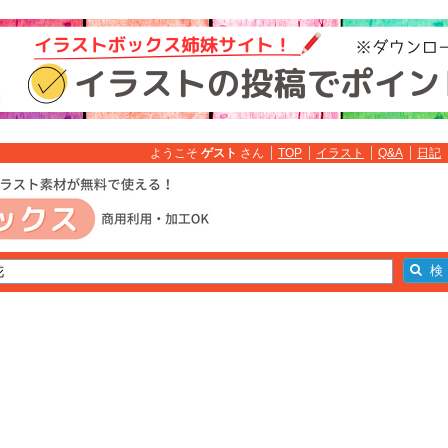
ようこそ
ゲスト
さん
TOP
イラスト
Q&A
日記