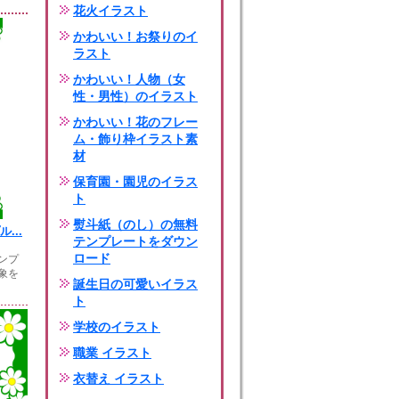
花火イラスト
かわいい！お祭りのイ
ラスト
かわいい！人物（女
性・男性）のイラスト
かわいい！花のフレー
ム・飾り枠イラスト素
材
保育園・園児のイラス
ト
熨斗紙（のし）の無料
...
テンプレートをダウン
ロード
ンプ
象を
誕生日の可愛いイラス
ト
学校のイラスト
職業 イラスト
衣替え イラスト