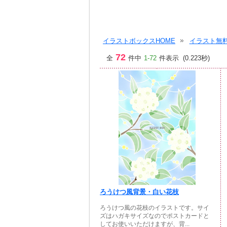
イラストボックスHOME
イラスト無料
72
全
件中
1-72
件表示 (0.223秒)
ろうけつ風背景・白い花枝
ろうけつ風の花枝のイラストです。サイ
ズはハガキサイズなのでポストカードと
してお使いいただけますが、背...