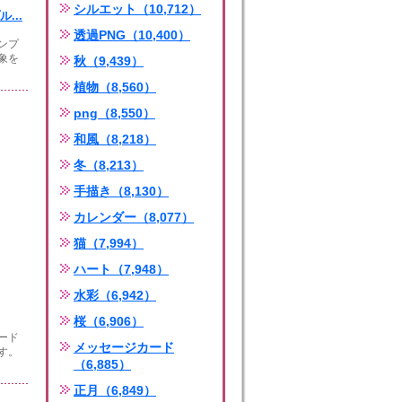
シルエット（10,712）
...
透過PNG（10,400）
ンプ
象を
秋（9,439）
植物（8,560）
png（8,550）
和風（8,218）
冬（8,213）
手描き（8,130）
カレンダー（8,077）
猫（7,994）
ハート（7,948）
水彩（6,942）
桜（6,906）
ード
メッセージカード
す。
（6,885）
正月（6,849）