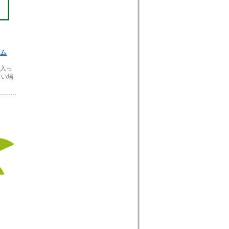
ム
に入っ
白い場