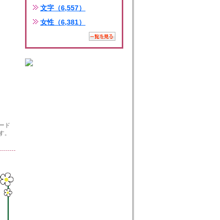
文字（6,557）
女性（6,381）
ード
す。