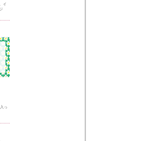
。イ
ジ
に入っ