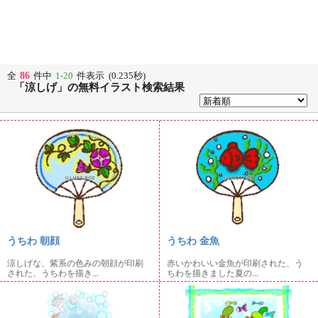
86
全
件中
1-20
件表示 (0.235秒)
「涼しげ」の無料イラスト検索結果
うちわ 朝顔
うちわ 金魚
涼しげな、紫系の色みの朝顔が印刷
赤いかわいい金魚が印刷された、う
された、うちわを描き...
ちわを描きました夏の...