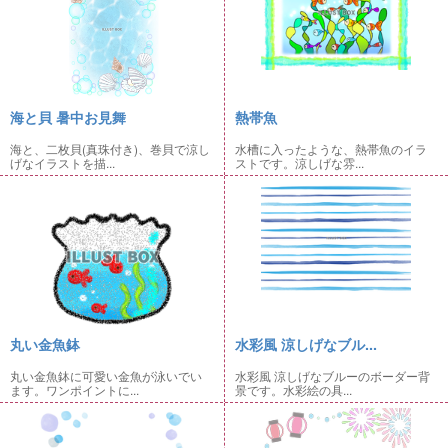
海と貝 暑中お見舞
熱帯魚
海と、二枚貝(真珠付き)、巻貝で涼し
水槽に入ったような、熱帯魚のイラ
げなイラストを描...
ストです。涼しげな雰...
丸い金魚鉢
水彩風 涼しげなブル...
丸い金魚鉢に可愛い金魚が泳いでい
水彩風 涼しげなブルーのボーダー背
ます。ワンポイントに...
景です。水彩絵の具...