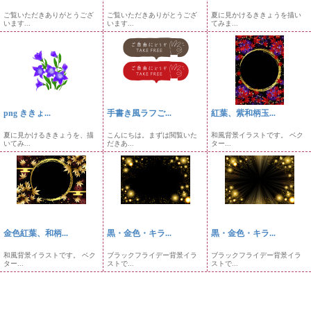
ご覧いただきありがとうござ
ご覧いただきありがとうござ
夏に見かけるききょうを描い
います...
います...
てみま...
png ききょ...
手書き風ラフご...
紅葉、紫和柄玉...
夏に見かけるききょうを、描
こんにちは。まずは閲覧いた
和風背景イラストです。 ベク
いてみ...
だきあ...
ター...
金色紅葉、和柄...
黒・金色・キラ...
黒・金色・キラ...
和風背景イラストです。 ベク
ブラックフライデー背景イラ
ブラックフライデー背景イラ
ター...
ストで...
ストで...