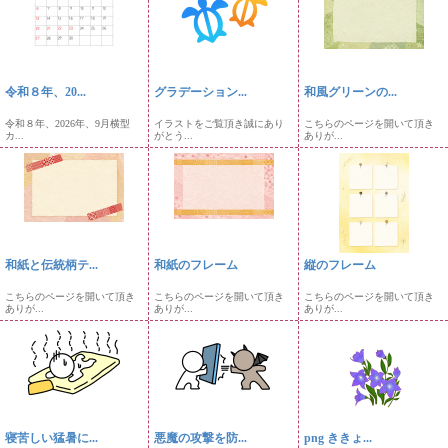
令和８年、20...
グラデーション...
和風グリーンの...
令和８年、2026年、9月横型
イラストをご覧頂き誠にあり
こちらのページを開いて頂き
カ...
がとう...
ありが...
和紙と伝統柄テ...
和紙のフレーム
縦のフレーム
こちらのページを開いて頂き
こちらのページを開いて頂き
こちらのページを開いて頂き
ありが...
ありが...
ありが...
寝苦しい猛暑に...
悪魔の攻撃を防...
png ききょ...