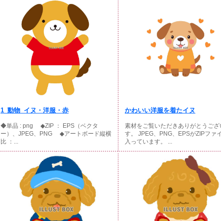
1_動物_イヌ・洋服・赤
かわいい洋服を着たイヌ
◆単品 : png ◆ZIP ： EPS（ベクタ
素材をご覧いただきありがとうござ
ー）、JPEG、PNG ◆アートボード縦横
す。 JPEG、PNG、EPSがZIPファ
比 ：...
入っています。 ...