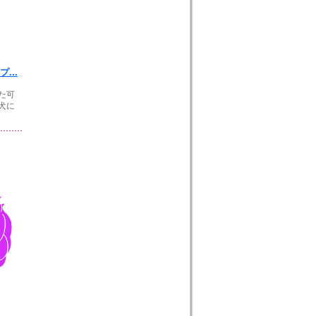
...
た可
犬に