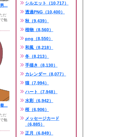
シルエット（10,717）
...
透過PNG（10,400）
ただ
ンで勉
秋（9,439）
植物（8,560）
png（8,550）
和風（8,218）
冬（8,213）
手描き（8,130）
カレンダー（8,077）
猫（7,994）
ハート（7,948）
水彩（6,942）
...
桜（6,906）
ただ
メッセージカード
ンで勉
（6,885）
正月（6,849）