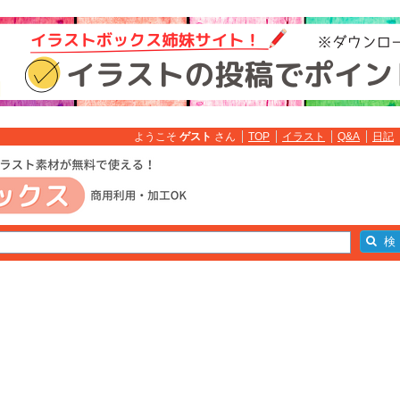
ようこそ
ゲスト
さん
TOP
イラスト
Q&A
日記