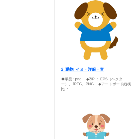
2_動物_イヌ・洋服・青
◆単品 : png ◆ZIP ： EPS（ベクタ
ー）、JPEG、PNG ◆アートボード縦横
比 ：...