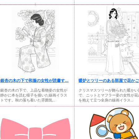
銀杏の木の下で和服の女性が読書す...
暖炉とツリーのある部屋で花かごを
銀杏の木の下で、上品な着物姿の女性が
クリスマスツリーが飾られた暖かい
静かに本を読む様子を描いた線画イラス
で、ニットとマフラー姿の女性が花
トです。秋の落ち着いた雰囲気...
を抱えて立つ全身の線画イラス...