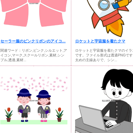
セーラー服のピンクリボンのアイコ...
ロケットと宇宙服を着たクマ
関連ワード：リボン,ピンク,シルエット,ア
ロケットと宇宙服を着たクマのイラ
イコン,マーク,スクールリボン,素材,シン
です。ファイル形式は透過PNGです。
プル,透過,素材...
太めの主線ありで、シン...