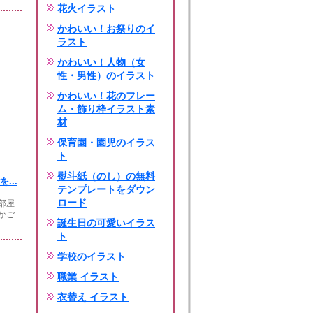
花火イラスト
かわいい！お祭りのイ
ラスト
かわいい！人物（女
性・男性）のイラスト
かわいい！花のフレー
ム・飾り枠イラスト素
材
保育園・園児のイラス
ト
熨斗紙（のし）の無料
...
テンプレートをダウン
ロード
部屋
かご
誕生日の可愛いイラス
ト
学校のイラスト
職業 イラスト
衣替え イラスト