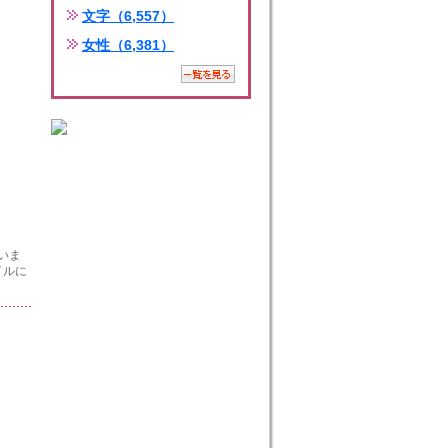
文字（6,557）
女性（6,381）
いま
イルに