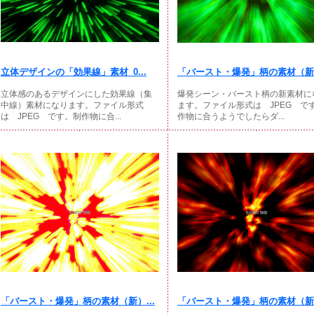
立体デザインの「効果線」素材_0...
「バースト・爆発」柄の素材（新）
立体感のあるデザインにした効果線（集
爆発シーン・バースト柄の新素材に
中線）素材になります。ファイル形式
ます。ファイル形式は JPEG で
は JPEG です。制作物に合...
作物に合うようでしたらダ...
「バースト・爆発」柄の素材（新）...
「バースト・爆発」柄の素材（新）