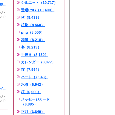
シルエット（10,717）
...
透過PNG（10,400）
ージ・
ンで
秋（9,439）
植物（8,560）
png（8,550）
和風（8,218）
冬（8,213）
手描き（8,130）
カレンダー（8,077）
猫（7,994）
ハート（7,948）
水彩（6,942）
...
桜（6,906）
ージ・
メッセージカード
ンで
（6,885）
正月（6,849）