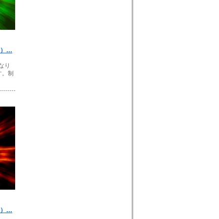
...
なり
す。制
...