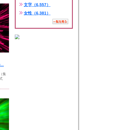
文字（6,557）
女性（6,381）
..
（集
式