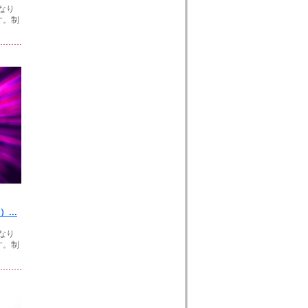
なり
す。制
...
なり
す。制