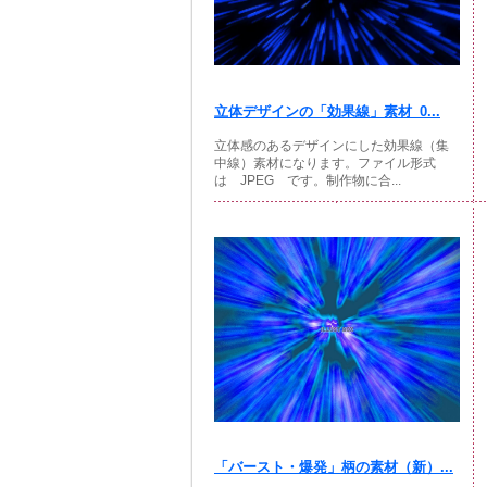
立体デザインの「効果線」素材_0...
立体感のあるデザインにした効果線（集
中線）素材になります。ファイル形式
は JPEG です。制作物に合...
「バースト・爆発」柄の素材（新）...