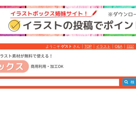
ようこそ
ゲスト
さん
TOP
イラスト
Q&A
日記