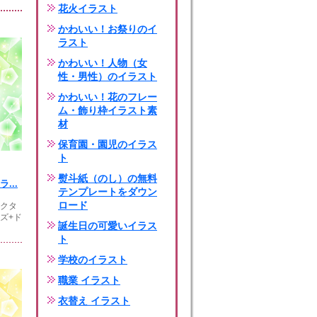
花火イラスト
かわいい！お祭りのイ
ラスト
かわいい！人物（女
性・男性）のイラスト
かわいい！花のフレー
ム・飾り枠イラスト素
材
保育園・園児のイラス
ト
熨斗紙（のし）の無料
...
テンプレートをダウン
ロード
ベクタ
ズ+ド
誕生日の可愛いイラス
ト
学校のイラスト
職業 イラスト
衣替え イラスト