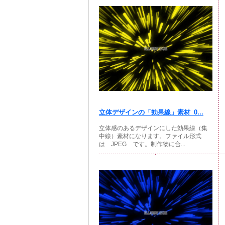
立体デザインの「効果線」素材_0...
立体感のあるデザインにした効果線（集
中線）素材になります。ファイル形式
は JPEG です。制作物に合...