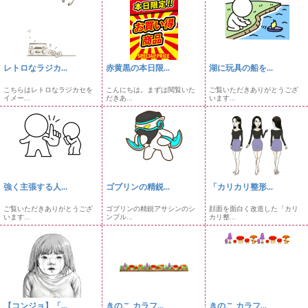
レトロなラジカ...
赤黄黒の本日限...
湖に玩具の船を...
こちらはレトロなラジカセを
こんにちは。まずは閲覧いた
ご覧いただきありがとうござ
イメー...
だきあ...
います...
強く主張する人...
ゴブリンの精鋭...
「カリカリ整形...
ご覧いただきありがとうござ
ゴブリンの精鋭アサシンのシ
顔面を面白く改造した「カリ
います...
ンプル...
カリ整...
【コンジョ】「...
きのこ カラフ...
きのこ カラフ...