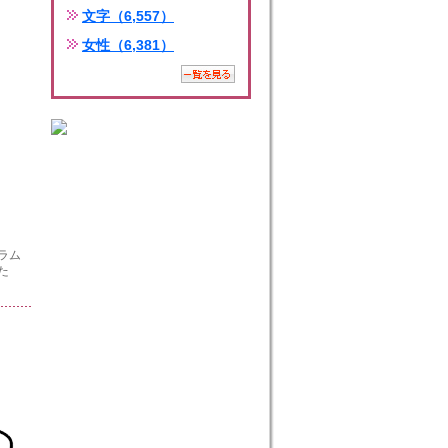
文字（6,557）
女性（6,381）
ラム
た