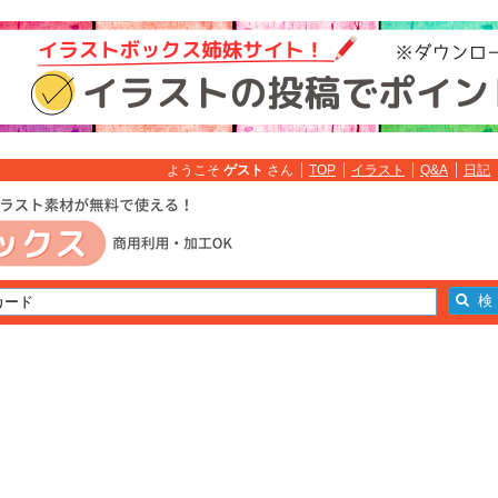
ようこそ
ゲスト
さん
TOP
イラスト
Q&A
日記