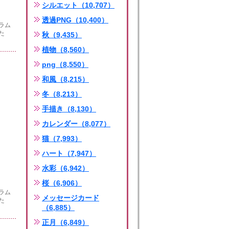
シルエット（10,707）
透過PNG（10,400）
ラム
た
秋（9,435）
植物（8,560）
png（8,550）
和風（8,215）
冬（8,213）
手描き（8,130）
カレンダー（8,077）
猫（7,993）
ハート（7,947）
水彩（6,942）
桜（6,906）
ラム
メッセージカード
た
（6,885）
正月（6,849）