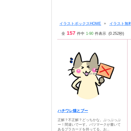
イラストボックスHOME
イラスト無料
157
全
件中
1-90
件表示 (0.252秒)
ハチワレ猫とブー
正解？不正解？どっちかな。ぶっぶっぶ
ー！間違いでーす。バツマークが書いて
あるプラカードを持ってる、お...