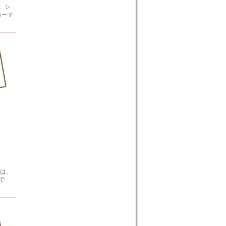
。シ
カード
らは、
で