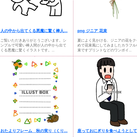
人の中から出てくる悪魔に驚く棒人...
png ジニア 花束
ご覧いただきありがとうございます。シ
夏によく見かける、ジニアの花をク
ンプルで可愛い棒人間が人の中から出て
めで花束風にしてみましたカラフル
くる悪魔に驚くイラストです。...
束ですプリントなどのワンポイ...
おたよりフレーム 秋の実り（くり...
座っておにぎりを食べようとしてい