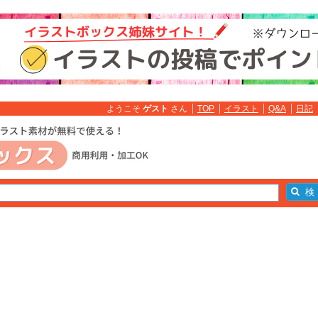
ようこそ
ゲスト
さん
TOP
イラスト
Q&A
日記