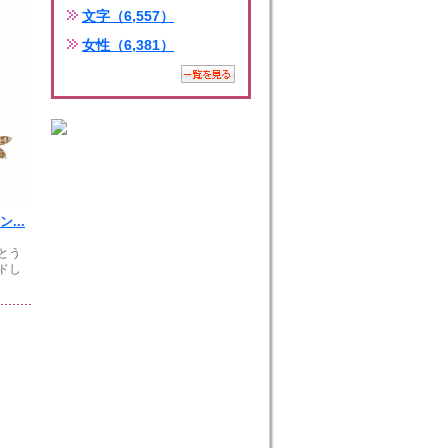
文字（6,557）
女性（6,381）
...
とう
ドし