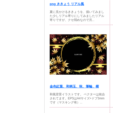
png ききょう リアル風
夏に見かけるききょうを、描いてみまし
た少しリアル寄りにしてみましたリアル
寄りですが、クセ弱めなので汎...
金色紅葉、和柄玉、秋、筆輪、横
和風背景イラストです。 ベクターは統合
されてます。EPSはA4サイズ+ドブ3mm
です（マスキング有）...