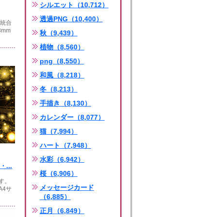
シルエット（10,712）
透過PNG（10,400）
は統合
3mm
秋（9,439）
植物（8,560）
png（8,550）
和風（8,218）
冬（8,213）
手描き（8,130）
カレンダー（8,077）
猫（7,994）
ハート（7,948）
水彩（6,942）
...
桜（6,906）
す。
メッセージカード
A4サ
（6,885）
正月（6,849）