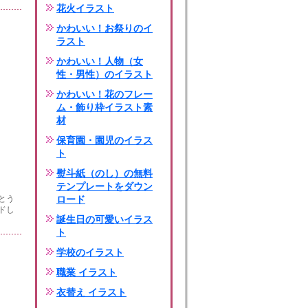
花火イラスト
かわいい！お祭りのイ
ラスト
かわいい！人物（女
性・男性）のイラスト
かわいい！花のフレー
ム・飾り枠イラスト素
材
保育園・園児のイラス
ト
熨斗紙（のし）の無料
テンプレートをダウン
とう
ロード
ドし
誕生日の可愛いイラス
ト
学校のイラスト
職業 イラスト
衣替え イラスト