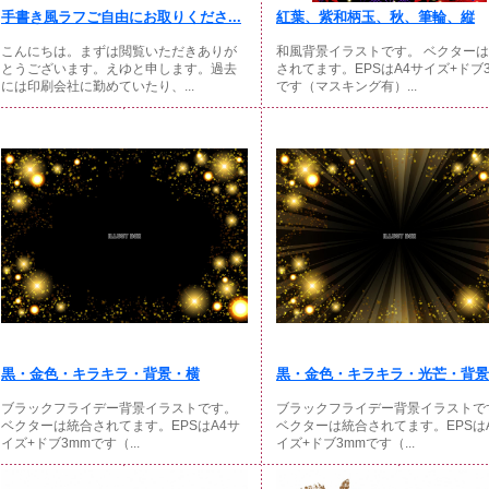
手書き風ラフご自由にお取りくださ...
紅葉、紫和柄玉、秋、筆輪、縦
こんにちは。まずは閲覧いただきありが
和風背景イラストです。 ベクター
とうございます。えゆと申します。過去
されてます。EPSはA4サイズ+ドブ
には印刷会社に勤めていたり、...
です（マスキング有）...
黒・金色・キラキラ・背景・横
黒・金色・キラキラ・光芒・背景・
ブラックフライデー背景イラストです。
ブラックフライデー背景イラストで
ベクターは統合されてます。EPSはA4サ
ベクターは統合されてます。EPSは
イズ+ドブ3mmです（...
イズ+ドブ3mmです（...