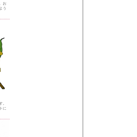
。お
よう
す。
トに