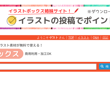
ようこそ
ゲスト
さん
TOP
イラスト
Q&A
日記