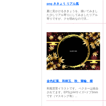
png ききょう リアル風
夏に見かけるききょうを、描いてみまし
た少しリアル寄りにしてみましたリアル
寄りですが、クセ弱めなので汎...
金色紅葉、和柄玉、秋、筆輪、横
和風背景イラストです。 ベクターは統合
されてます。EPSはA4サイズ+ドブ3mm
です（マスキング有）...