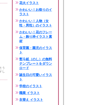
花火イラスト
かわいい！お祭りのイ
ラスト
かわいい！人物（女
性・男性）のイラスト
かわいい！花のフレー
ム・飾り枠イラスト素
材
保育園・園児のイラス
ト
熨斗紙（のし）の無料
テンプレートをダウン
とう
ロード
ドし
誕生日の可愛いイラス
ト
学校のイラスト
職業 イラスト
衣替え イラスト