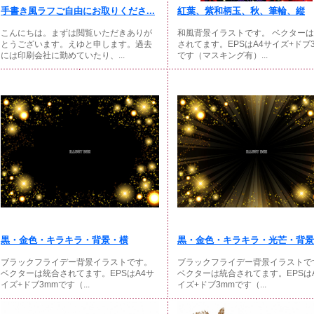
手書き風ラフご自由にお取りくださ...
紅葉、紫和柄玉、秋、筆輪、縦
こんにちは。まずは閲覧いただきありが
和風背景イラストです。 ベクター
とうございます。えゆと申します。過去
されてます。EPSはA4サイズ+ドブ
には印刷会社に勤めていたり、...
です（マスキング有）...
黒・金色・キラキラ・背景・横
黒・金色・キラキラ・光芒・背景・
ブラックフライデー背景イラストです。
ブラックフライデー背景イラストで
ベクターは統合されてます。EPSはA4サ
ベクターは統合されてます。EPSは
イズ+ドブ3mmです（...
イズ+ドブ3mmです（...