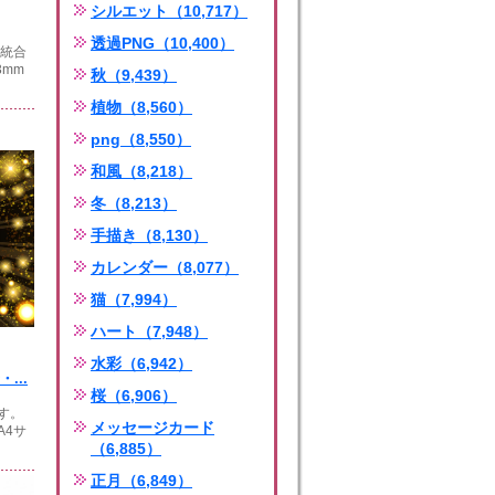
シルエット（10,717）
透過PNG（10,400）
は統合
3mm
秋（9,439）
植物（8,560）
png（8,550）
和風（8,218）
冬（8,213）
手描き（8,130）
カレンダー（8,077）
猫（7,994）
ハート（7,948）
水彩（6,942）
...
桜（6,906）
す。
メッセージカード
A4サ
（6,885）
正月（6,849）