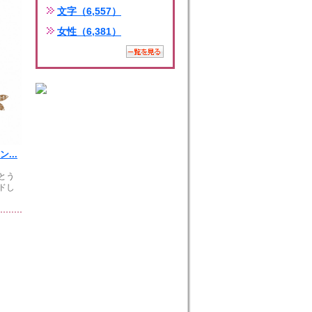
文字（6,557）
女性（6,381）
...
とう
ドし