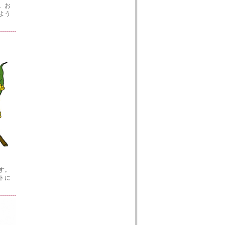
。お
よう
す。
トに