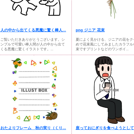
人の中から出てくる悪魔に驚く棒人...
png ジニア 花束
ご覧いただきありがとうございます。シ
夏によく見かける、ジニアの花をク
ンプルで可愛い棒人間が人の中から出て
めで花束風にしてみましたカラフル
くる悪魔に驚くイラストです。...
束ですプリントなどのワンポイ...
おたよりフレーム 秋の実り（くり...
座っておにぎりを食べようとしてい