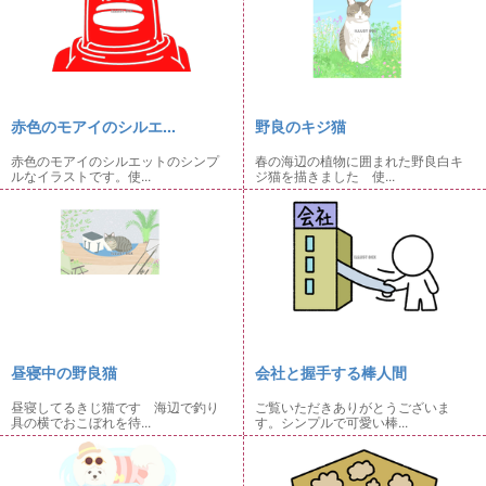
赤色のモアイのシルエ...
野良のキジ猫
赤色のモアイのシルエットのシンプ
春の海辺の植物に囲まれた野良白キ
ルなイラストです。使...
ジ猫を描きました 使...
昼寝中の野良猫
会社と握手する棒人間
昼寝してるきじ猫です 海辺で釣り
ご覧いただきありがとうございま
具の横でおこぼれを待...
す。シンプルで可愛い棒...