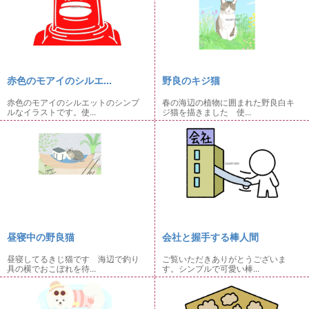
赤色のモアイのシルエ...
野良のキジ猫
赤色のモアイのシルエットのシンプ
春の海辺の植物に囲まれた野良白キ
ルなイラストです。使...
ジ猫を描きました 使...
昼寝中の野良猫
会社と握手する棒人間
昼寝してるきじ猫です 海辺で釣り
ご覧いただきありがとうございま
具の横でおこぼれを待...
す。シンプルで可愛い棒...