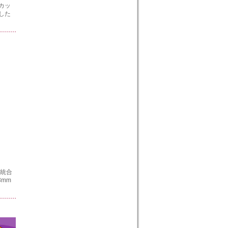
カッ
した
は統合
3mm