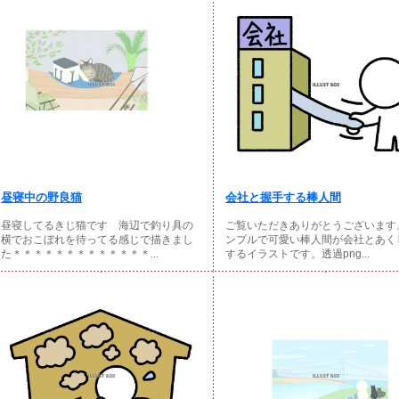
昼寝中の野良猫
会社と握手する棒人間
昼寝してるきじ猫です 海辺で釣り具の
ご覧いただきありがとうございます
横でおこぼれを待ってる感じで描きまし
ンプルで可愛い棒人間が会社とあく
た＊＊＊＊＊＊＊＊＊＊＊＊＊...
するイラストです。透過png...