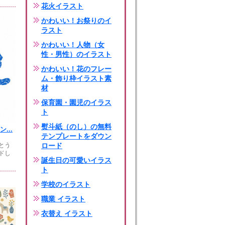
花火イラスト
かわいい！お祭りのイ
ラスト
かわいい！人物（女
性・男性）のイラスト
かわいい！花のフレー
ム・飾り枠イラスト素
材
保育園・園児のイラス
ト
熨斗紙（のし）の無料
...
テンプレートをダウン
とう
ロード
ドし
誕生日の可愛いイラス
ト
学校のイラスト
職業 イラスト
衣替え イラスト