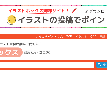
ようこそ
ゲスト
さん
TOP
イラスト
Q&A
日記