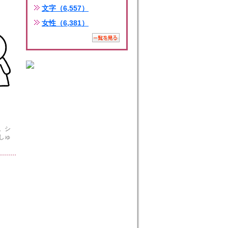
文字（6,557）
女性（6,381）
。シ
しゅ