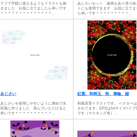
ラフで手軽に使えるようなイラストも描
あじさいセット 線画もあり塗り絵
きました お役に立てましたら幸いです
トにも使用できます お役に立てま
＊＊＊＊＊＊＊＊＊＊＊＊＊＊...
ら幸いです＊＊＊＊＊＊＊＊＊...
あじさい
紅葉、和柄玉、秋、筆輪、縦
あじさいを使用しやすいように薄めで水
和風背景イラストです。 ベクター
彩風に作りました 喜んでいただけると
されてます。EPSはA4サイズ+ドブ
幸いです＊＊＊＊＊＊＊＊＊＊...
です（マスキング有）...