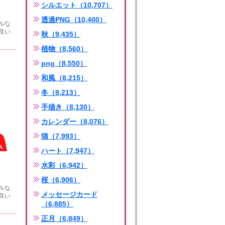
シルエット（10,707）
透過PNG（10,400）
ルな
良い
秋（9,435）
植物（8,560）
png（8,550）
和風（8,215）
冬（8,213）
手描き（8,130）
カレンダー（8,076）
猫（7,993）
ハート（7,947）
水彩（6,942）
桜（6,906）
ルな
メッセージカード
良い
（6,885）
正月（6,849）