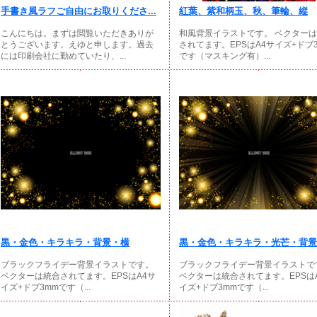
手書き風ラフご自由にお取りくださ...
紅葉、紫和柄玉、秋、筆輪、縦
こんにちは。まずは閲覧いただきありが
和風背景イラストです。 ベクター
とうございます。えゆと申します。過去
されてます。EPSはA4サイズ+ドブ
には印刷会社に勤めていたり、...
です（マスキング有）...
黒・金色・キラキラ・背景・横
黒・金色・キラキラ・光芒・背景・
ブラックフライデー背景イラストです。
ブラックフライデー背景イラストで
ベクターは統合されてます。EPSはA4サ
ベクターは統合されてます。EPSは
イズ+ドブ3mmです（...
イズ+ドブ3mmです（...