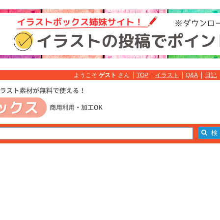
ようこそ
ゲスト
さん
TOP
イラスト
Q&A
日記