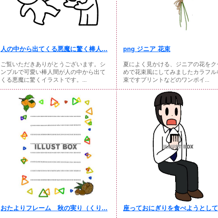
人の中から出てくる悪魔に驚く棒人...
png ジニア 花束
ご覧いただきありがとうございます。シ
夏によく見かける、ジニアの花をク
ンプルで可愛い棒人間が人の中から出て
めで花束風にしてみましたカラフル
くる悪魔に驚くイラストです。...
束ですプリントなどのワンポイ...
おたよりフレーム 秋の実り（くり...
座っておにぎりを食べようとしてい