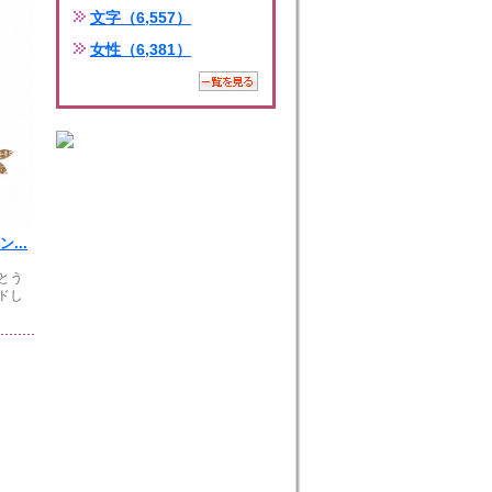
文字（6,557）
女性（6,381）
...
とう
ドし