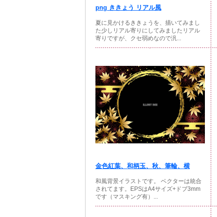
png ききょう リアル風
夏に見かけるききょうを、描いてみまし
た少しリアル寄りにしてみましたリアル
寄りですが、クセ弱めなので汎...
金色紅葉、和柄玉、秋、筆輪、横
和風背景イラストです。 ベクターは統合
されてます。EPSはA4サイズ+ドブ3mm
です（マスキング有）...