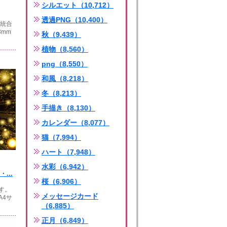
シルエット（10,712）
透過PNG（10,400）
は統合
3mm
秋（9,439）
植物（8,560）
png（8,550）
和風（8,218）
冬（8,213）
手描き（8,130）
カレンダー（8,077）
猫（7,994）
ハート（7,948）
水彩（6,942）
...
桜（6,906）
す。
メッセージカード
A4サ
（6,885）
正月（6,849）