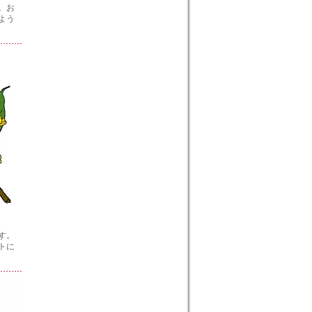
。お
よう
す。
トに