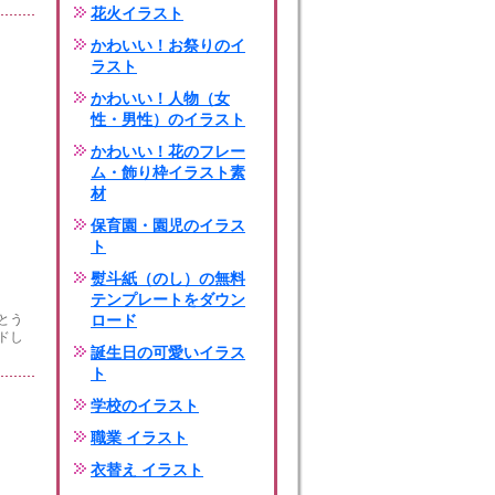
花火イラスト
かわいい！お祭りのイ
ラスト
かわいい！人物（女
性・男性）のイラスト
かわいい！花のフレー
ム・飾り枠イラスト素
材
保育園・園児のイラス
ト
熨斗紙（のし）の無料
テンプレートをダウン
とう
ロード
ドし
誕生日の可愛いイラス
ト
学校のイラスト
職業 イラスト
衣替え イラスト