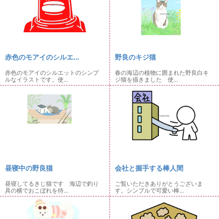
赤色のモアイのシルエ...
野良のキジ猫
赤色のモアイのシルエットのシンプ
春の海辺の植物に囲まれた野良白キ
ルなイラストです。使...
ジ猫を描きました 使...
昼寝中の野良猫
会社と握手する棒人間
昼寝してるきじ猫です 海辺で釣り
ご覧いただきありがとうございま
具の横でおこぼれを待...
す。シンプルで可愛い棒...