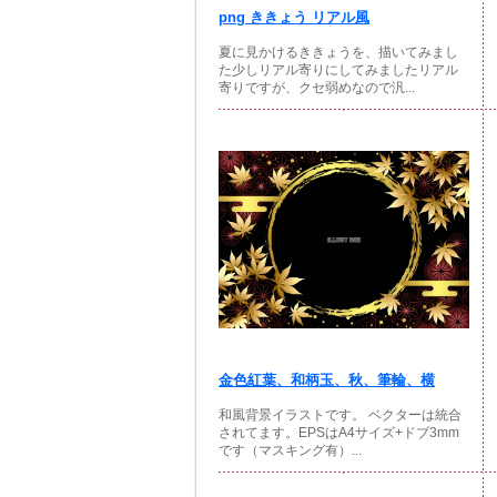
png ききょう リアル風
夏に見かけるききょうを、描いてみまし
た少しリアル寄りにしてみましたリアル
寄りですが、クセ弱めなので汎...
金色紅葉、和柄玉、秋、筆輪、横
和風背景イラストです。 ベクターは統合
されてます。EPSはA4サイズ+ドブ3mm
です（マスキング有）...