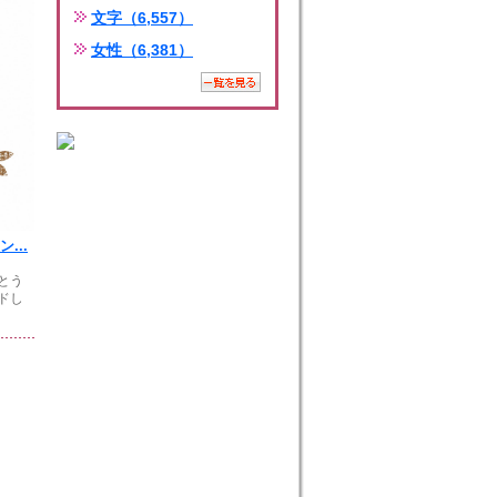
文字（6,557）
女性（6,381）
...
とう
ドし