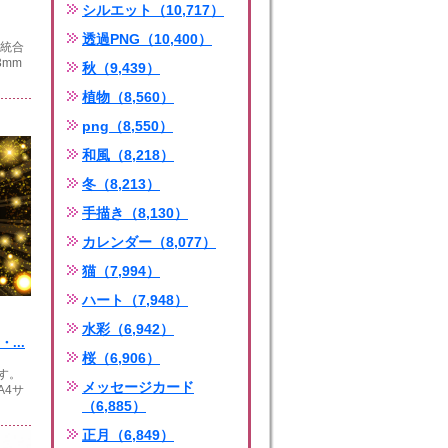
シルエット（10,717）
透過PNG（10,400）
は統合
3mm
秋（9,439）
植物（8,560）
png（8,550）
和風（8,218）
冬（8,213）
手描き（8,130）
カレンダー（8,077）
猫（7,994）
ハート（7,948）
水彩（6,942）
...
桜（6,906）
す。
メッセージカード
A4サ
（6,885）
正月（6,849）