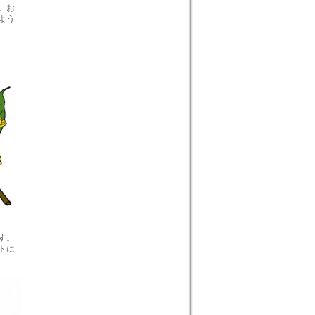
。お
よう
す。
トに