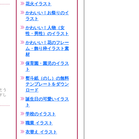
花火イラスト
かわいい！お祭りのイ
ラスト
かわいい！人物（女
性・男性）のイラスト
かわいい！花のフレー
ム・飾り枠イラスト素
材
保育園・園児のイラス
ト
熨斗紙（のし）の無料
テンプレートをダウン
とう
ロード
ドし
誕生日の可愛いイラス
ト
学校のイラスト
職業 イラスト
衣替え イラスト