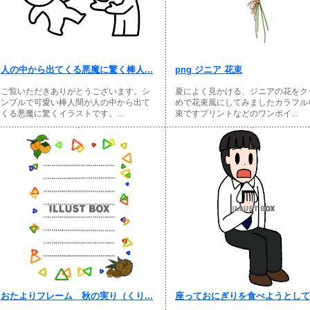
人の中から出てくる悪魔に驚く棒人...
png ジニア 花束
ご覧いただきありがとうございます。シ
夏によく見かける、ジニアの花をク
ンプルで可愛い棒人間が人の中から出て
めで花束風にしてみましたカラフル
くる悪魔に驚くイラストです。...
束ですプリントなどのワンポイ...
おたよりフレーム 秋の実り（くり...
座っておにぎりを食べようとしてい