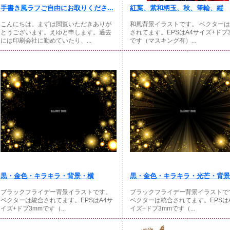
手書き風ラフご自由にお取りくださ...
紅葉、紫和柄玉、秋、筆輪、縦
こんにちは。まずは閲覧いただきありが
和風背景イラストです。 ベクター
とうございます。えゆと申します。過去
されてます。EPSはA4サイズ+ドブ
には印刷会社に勤めていたり、...
です（マスキング有）...
黒・金色・キラキラ・背景・横
黒・金色・キラキラ・光芒・背景・
ブラックフライデー背景イラストです。
ブラックフライデー背景イラストで
ベクターは統合されてます。EPSはA4サ
ベクターは統合されてます。EPSは
イズ+ドブ3mmです（...
イズ+ドブ3mmです（...