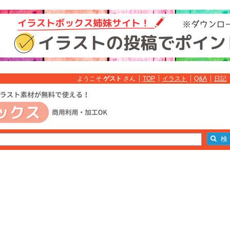
ようこそ
ゲスト
さん
TOP
イラスト
Q&A
日記