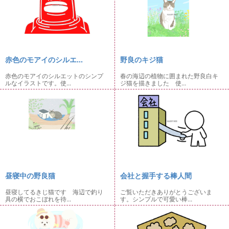
赤色のモアイのシルエ...
野良のキジ猫
赤色のモアイのシルエットのシンプ
春の海辺の植物に囲まれた野良白キ
ルなイラストです。使...
ジ猫を描きました 使...
昼寝中の野良猫
会社と握手する棒人間
昼寝してるきじ猫です 海辺で釣り
ご覧いただきありがとうございま
具の横でおこぼれを待...
す。シンプルで可愛い棒...