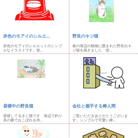
赤色のモアイのシルエ...
野良のキジ猫
赤色のモアイのシルエットのシンプ
春の海辺の植物に囲まれた野良白キ
ルなイラストです。使...
ジ猫を描きました 使...
昼寝中の野良猫
会社と握手する棒人間
昼寝してるきじ猫です 海辺で釣り
ご覧いただきありがとうございま
具の横でおこぼれを待...
す。シンプルで可愛い棒...