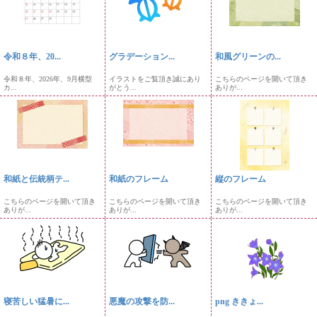
令和８年、20...
グラデーション...
和風グリーンの...
令和８年、2026年、9月横型
イラストをご覧頂き誠にあり
こちらのページを開いて頂き
カ...
がとう...
ありが...
和紙と伝統柄テ...
和紙のフレーム
縦のフレーム
こちらのページを開いて頂き
こちらのページを開いて頂き
こちらのページを開いて頂き
ありが...
ありが...
ありが...
寝苦しい猛暑に...
悪魔の攻撃を防...
png ききょ...