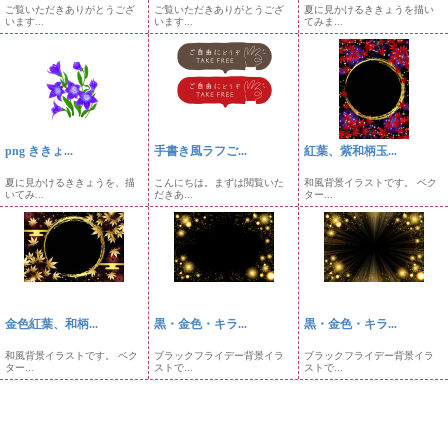
ご覧いただきありがとうござ
ご覧いただきありがとうござ
夏に見かけるききょうを描い
います...
います...
てみま...
png ききょ...
手書き風ラフご...
紅葉、紫和柄玉...
夏に見かけるききょうを、描
こんにちは。まずは閲覧いた
和風背景イラストです。 ベク
いてみ...
だきあ...
ター...
金色紅葉、和柄...
黒・金色・キラ...
黒・金色・キラ...
和風背景イラストです。 ベク
ブラックフライデー背景イラ
ブラックフライデー背景イラ
ター...
ストで...
ストで...