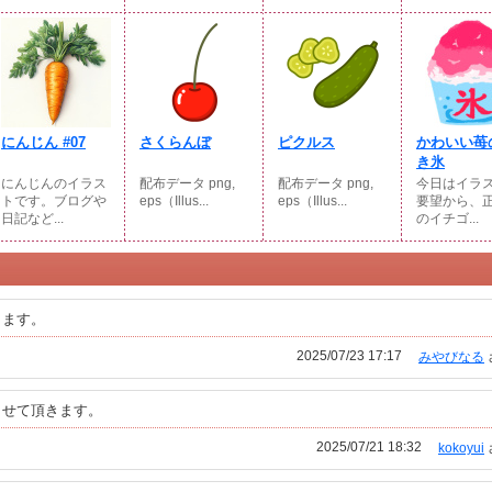
にんじん #07
さくらんぼ
ピクルス
かわいい苺
き氷
にんじんのイラス
配布データ png,
配布データ png,
今日はイラ
トです。ブログや
eps（Illus...
eps（Illus...
要望から、
日記など...
のイチゴ...
きます。
2025/07/23 17:17
みやびなる
させて頂きます。
2025/07/21 18:32
kokoyui