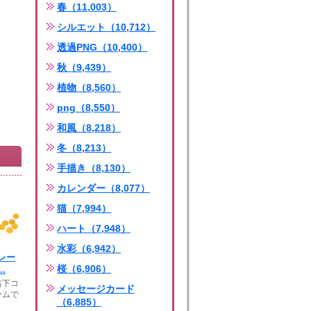
春（11,003）
シルエット（10,712）
透過PNG（10,400）
秋（9,439）
植物（8,560）
png（8,550）
和風（8,218）
冬（8,213）
手描き（8,130）
カレンダー（8,077）
猫（7,994）
ハート（7,948）
水彩（6,942）
レー
桜（6,906）
.
下コ
メッセージカード
ームで
（6,885）