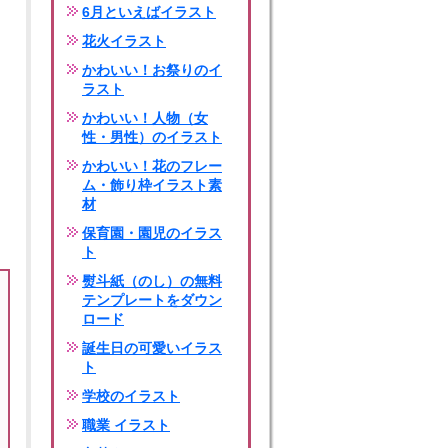
6月といえばイラスト
花火イラスト
かわいい！お祭りのイ
ラスト
かわいい！人物（女
性・男性）のイラスト
かわいい！花のフレー
ム・飾り枠イラスト素
材
保育園・園児のイラス
ト
熨斗紙（のし）の無料
テンプレートをダウン
ロード
誕生日の可愛いイラス
ト
学校のイラスト
職業 イラスト