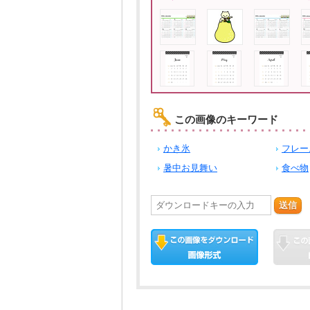
この画像のキーワード
かき氷
フレー
暑中お見舞い
食べ物
送信