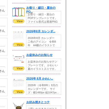
りの提...
お祭り・縁日・屋台の
さん
PO...
お祭り・縁日・屋台の
POPテンプレートです。
ファイル形式は透過PNG
です。---太め...
さん
2026年8月 カレンダ...
2026年8月 カレンダー
二色のアイコン 令和8
年 A4横のイラストで
す。8月をテ...
さん
お盆休みのお知らせ
お盆休みのお知らせテン
プレートです。 かわいい
夏のイラスト入りです。
さん
休業日の日付けを...
2026年 8月 かわい...
2026年（令和8年）8月の
カレンダーです。 サイ
さん
ズ：横1480px 縦1047px...
お好み焼きとコテ
ご覧いただきありがとう