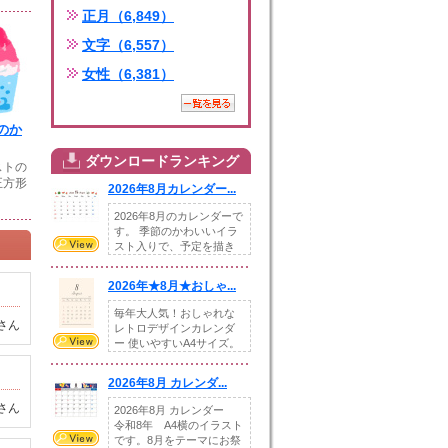
正月（6,849）
文字（6,557）
女性（6,381）
のか
ダウンロードランキング
ストの
正方形
2026年8月カレンダー...
2026年8月のカレンダーで
す。 季節のかわいいイラ
スト入りで、予定を描き
込めるスペ...
2026年★8月★おしゃ...
毎年大人気！おしゃれな
さん
レトロデザインカレンダ
ー 使いやすいA4サイズ。
illust...
2026年8月 カレンダ...
さん
2026年8月 カレンダー
令和8年 A4横のイラスト
です。8月をテーマにお祭