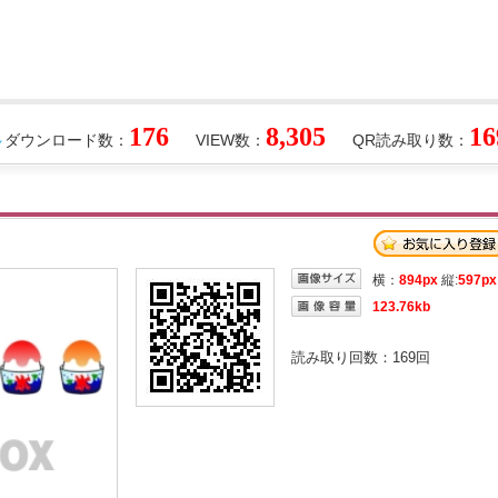
176
8,305
16
ダウンロード数：
VIEW数：
QR読み取り数：
横：
894px
縦:
597px
123.76kb
読み取り回数：
169
回