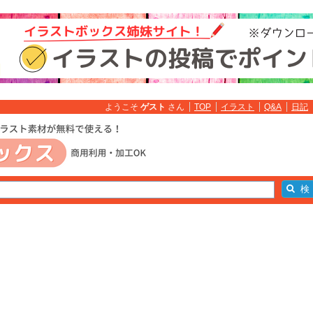
ようこそ
ゲスト
さん
TOP
イラスト
Q&A
日記