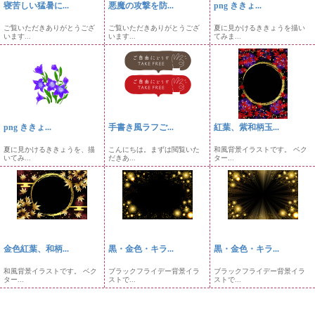
寝苦しい猛暑に...
悪魔の攻撃を防...
png ききょ...
ご覧いただきありがとうござ
ご覧いただきありがとうござ
夏に見かけるききょうを描い
います...
います...
てみま...
png ききょ...
手書き風ラフご...
紅葉、紫和柄玉...
夏に見かけるききょうを、描
こんにちは。まずは閲覧いた
和風背景イラストです。 ベク
いてみ...
だきあ...
ター...
金色紅葉、和柄...
黒・金色・キラ...
黒・金色・キラ...
和風背景イラストです。 ベク
ブラックフライデー背景イラ
ブラックフライデー背景イラ
ター...
ストで...
ストで...