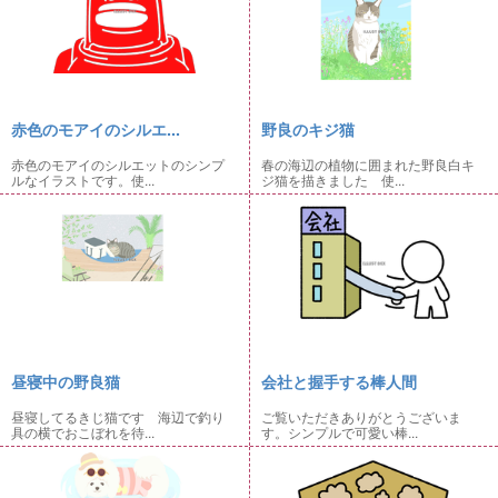
赤色のモアイのシルエ...
野良のキジ猫
赤色のモアイのシルエットのシンプ
春の海辺の植物に囲まれた野良白キ
ルなイラストです。使...
ジ猫を描きました 使...
昼寝中の野良猫
会社と握手する棒人間
昼寝してるきじ猫です 海辺で釣り
ご覧いただきありがとうございま
具の横でおこぼれを待...
す。シンプルで可愛い棒...