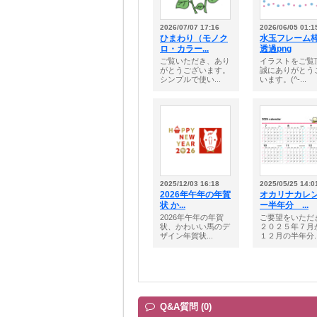
2026/07/07 17:16
2026/06/05 01:1
ひまわり（モノク
水玉フレー
ロ・カラー...
透過png
ご覧いただき、あり
イラストをご覧
がとうございます。
誠にありがとう
シンプルで使い...
います。(^-...
2025/12/03 16:18
2025/05/25 14:0
2026年午年の年賀
オカリナカレ
状 か...
ー半年分 ...
2026年午年の年賀
ご要望をいただ
状、かわいい馬のデ
２０２５年７月
ザイン年賀状...
１２月の半年分..
Q&A質問 (0)