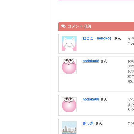
コメント (10)
ねここ（nekoko）
さん
イ
こ
nodoka08
さん
お
ダ
お
本
寒
nodoka08
さん
ダ
ま
リ
さっき.
さん
ご