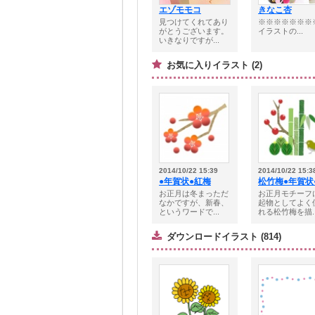
エゾモモコ
きなこ杏
見つけてくれてあり
※※※※※※※
がとうございます。
イラストの...
いきなりですが...
お気に入りイラスト (2)
2014/10/22 15:39
2014/10/22 15:3
●年賀状●紅梅
松竹梅●年賀状
お正月は冬まっただ
お正月モチーフ
なかですが、新春、
起物としてよく
というワードで...
れる松竹梅を描..
ダウンロードイラスト (814)