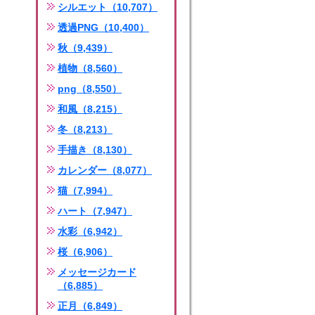
シルエット（10,707）
透過PNG（10,400）
秋（9,439）
植物（8,560）
png（8,550）
和風（8,215）
冬（8,213）
手描き（8,130）
カレンダー（8,077）
猫（7,994）
ハート（7,947）
水彩（6,942）
桜（6,906）
メッセージカード
（6,885）
正月（6,849）