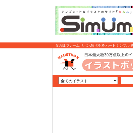
父の日,フレーム,リボン,飾り枠,枠,ハート,シンプル,感謝
無料素材・イラスト素材はイラストボックス