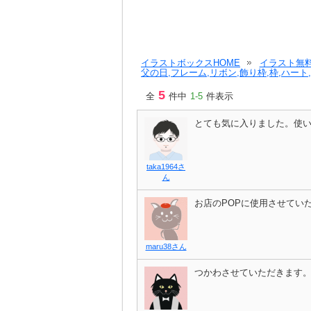
イラストボックスHOME
イラスト無料
父の日,フレーム,リボン,飾り枠,枠,ハート,
5
全
件中
1-5
件表示
とても気に入りました。使
taka1964さ
ん
お店のPOPに使用させてい
maru38さん
つかわさせていただきます