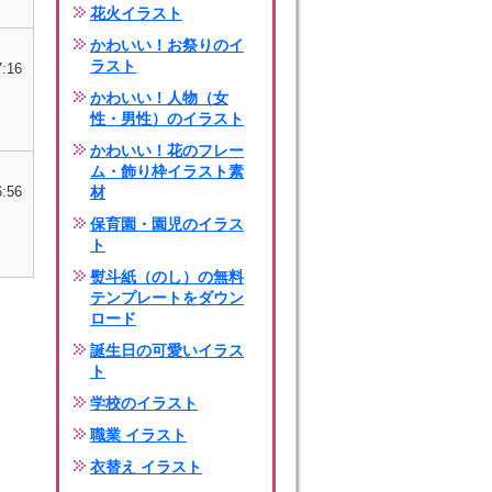
花火イラスト
かわいい！お祭りのイ
ラスト
7:16
かわいい！人物（女
性・男性）のイラスト
かわいい！花のフレー
ム・飾り枠イラスト素
6:56
材
保育園・園児のイラス
ト
熨斗紙（のし）の無料
テンプレートをダウン
ロード
誕生日の可愛いイラス
ト
学校のイラスト
職業 イラスト
衣替え イラスト