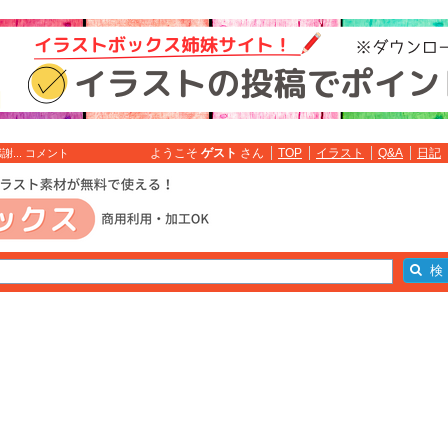
ようこそ
ゲスト
さん
TOP
イラスト
Q&A
日記
... コメント