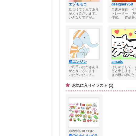
エゾモモコ
designer758
見つけてくれてあり
名古屋在住 イ
がとうございます。
トレーター 切
いきなりですが...
作家。 作品を..
猫エンジン
amado
ご利用いただきあり
はじめまして。
がとうございます。
どと申します。
いただいたコメ...
きのほのぼのと..
お気に入りイラスト (1)
2022/03/10 11:37
春のかわいいイラ