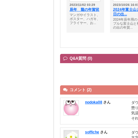
2023/11/02 03:29
2023/10/26 16:0
辰年 龍の年賀状
2024年富士山
日の出...
マンガやイラスト、
ポスター、ハガキ、
2024年辰年用
フライヤー、お...
プルな富士山と
の出の年賀...
Q&A質問 (0)
コメント (2)
nodoka08
さん
ダ
懲
気
そ
soffiche
さん
ダ
文