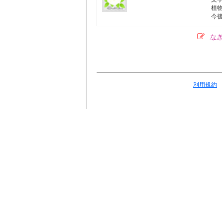
植
今
な
利用規約