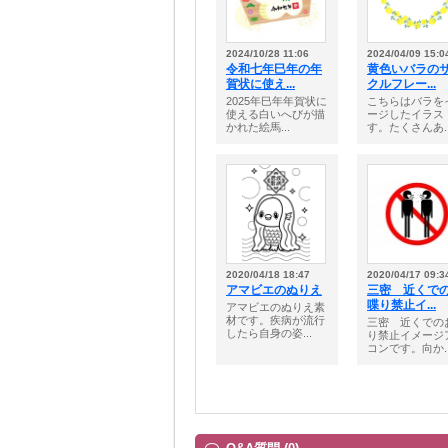
2024/10/28 11:06
2024/04/09 15:0
令和七年巳年の年
黄色いバラの
賀状に使え...
クルフレー...
2025年巳年年賀状に
こちらはバラを
使える白いへびが描
ージしたイラス
かれた絵馬...
す。たくさんあ..
2020/04/18 18:47
2020/04/17 09:3
アマビエのぬりえ
三密 近くで
喋り禁止イ...
アマビエのぬりえ素
材です。疾病が流行
三密 近くでの
したら自身の姿...
り禁止イメージ
コンです。向か..