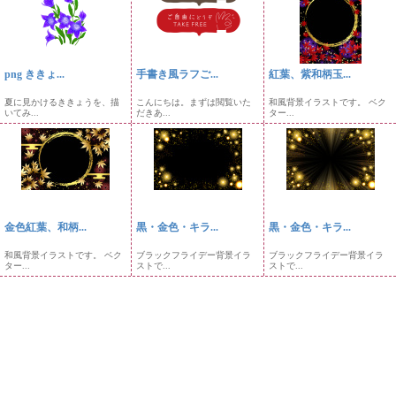
png ききょ...
手書き風ラフご...
紅葉、紫和柄玉...
夏に見かけるききょうを、描
こんにちは。まずは閲覧いた
和風背景イラストです。 ベク
いてみ...
だきあ...
ター...
金色紅葉、和柄...
黒・金色・キラ...
黒・金色・キラ...
和風背景イラストです。 ベク
ブラックフライデー背景イラ
ブラックフライデー背景イラ
ター...
ストで...
ストで...