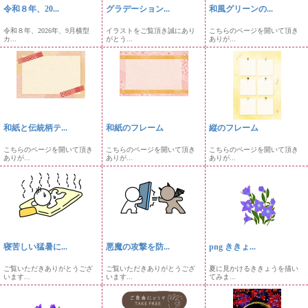
令和８年、20...
グラデーション...
和風グリーンの...
令和８年、2026年、9月横型
イラストをご覧頂き誠にあり
こちらのページを開いて頂き
カ...
がとう...
ありが...
和紙と伝統柄テ...
和紙のフレーム
縦のフレーム
こちらのページを開いて頂き
こちらのページを開いて頂き
こちらのページを開いて頂き
ありが...
ありが...
ありが...
寝苦しい猛暑に...
悪魔の攻撃を防...
png ききょ...
ご覧いただきありがとうござ
ご覧いただきありがとうござ
夏に見かけるききょうを描い
います...
います...
てみま...