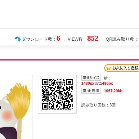
6
852
ダウンロード数：
VIEW数：
QR読み取り数：
横：
1480px
縦:
1480px
1067.29kb
読み取り回数：
3
回