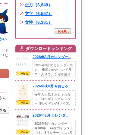
正月（6,849）
文字（6,557）
女性（6,381）
かい
ダウンロードランキング
リーポ
行りだ
2026年8月カレンダー...
2026年8月のカレンダーで
す。 季節のかわいいイラ
スト入りで、予定を描き
込めるスペ...
2026年★8月★おしゃ...
毎年大人気！おしゃれな
さん
レトロデザインカレンダ
ー 使いやすいA4サイズ。
illust...
を見る
2026年8月 カレンダ...
2026年8月 カレンダー
令和8年 A4横のイラスト
です。8月をテーマにお祭