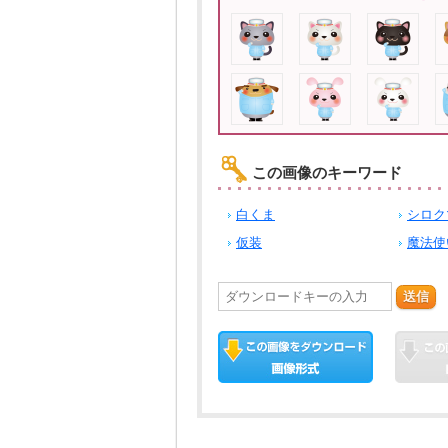
この画像のキーワード
白くま
シロク
仮装
魔法使
送信