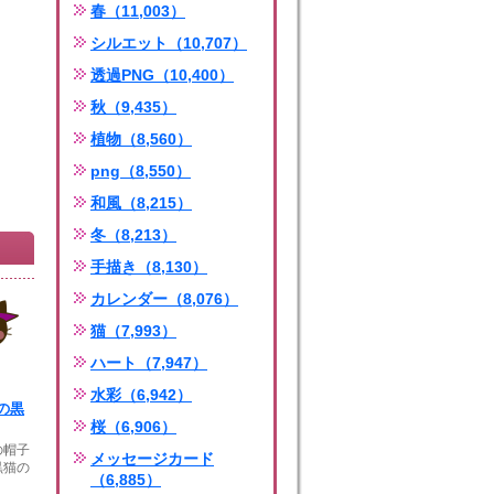
春（11,003）
シルエット（10,707）
透過PNG（10,400）
秋（9,435）
植物（8,560）
png（8,550）
和風（8,215）
冬（8,213）
手描き（8,130）
カレンダー（8,076）
猫（7,993）
ハート（7,947）
水彩（6,942）
の黒
桜（6,906）
の帽子
メッセージカード
黒猫の
（6,885）