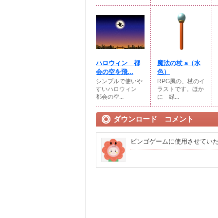
ハロウィン 都
魔法の杖 a（水
会の空を飛...
色）
シンプルで使いや
RPG風の、杖のイ
すいハロウィン
ラストです。ほか
都会の空...
に 緑...
ダウンロード コメント
ビンゴゲームに使用させてい