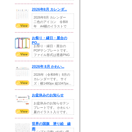
りの提...
2026年8月 カレンダ...
2026年8月 カレンダー
二色のアイコン 令和8
年 A4横のイラストで
す。8月をテ...
お祭り・縁日・屋台の
PO...
お祭り・縁日・屋台の
POPテンプレートです。
ファイル形式は透過PNG
です。---太め...
2026年 8月 かわい...
2026年（令和8年）8月の
カレンダーです。 サイ
ズ：横1480px 縦1047px...
お盆休みのお知らせ
お盆休みのお知らせテン
プレートです。 かわいい
夏のイラスト入りです。
休業日の日付けを...
世界の国旗 塗り絵 線
画
シンプルで使いやすい世