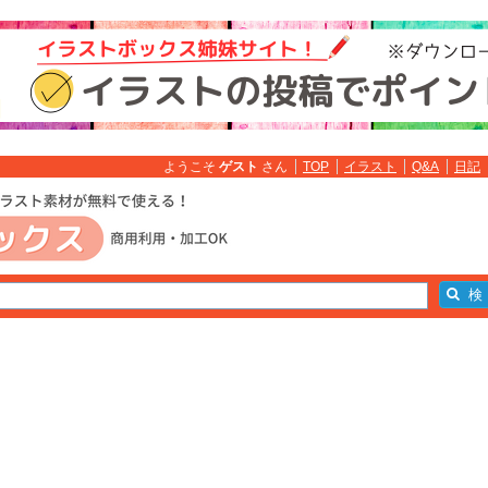
ようこそ
ゲスト
さん
TOP
イラスト
Q&A
日記