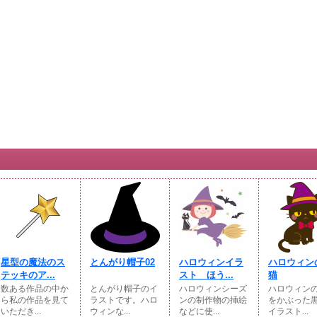
星型の魔法のス
とんがり帽子02
ハロウィンイラ
ハロウィン
テッキのア...
スト ほう...
猫
数ある作品の中か
とんがり帽子のイ
ハロウィンシーズ
ハロウィン
ら私の作品を見て
ラストです。ハロ
ンの制作物の挿絵
をかぶった
いただき...
ウィンな...
などに使...
イラスト...