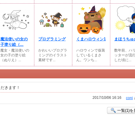
魔法使いの女の
プログラミング
くまハロウィン1
まほうちゅ
子塗り絵（...
魔女・魔法使いの
かわいいプログラ
ハロウィンで仮装
数年前、ハ
女の子の塗り絵
ミングのイラスト
しているくまさ
ッターが流
（ぬりえ）...
素材です...
ん。ワンち...
した頃に...
ただきます！
2017/10/06 16:16
coni
一覧(1)