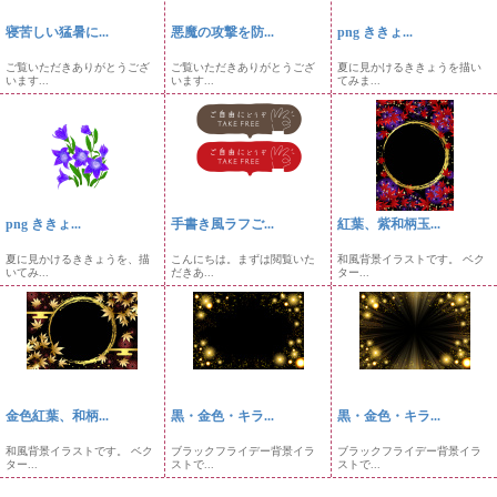
寝苦しい猛暑に...
悪魔の攻撃を防...
png ききょ...
ご覧いただきありがとうござ
ご覧いただきありがとうござ
夏に見かけるききょうを描い
います...
います...
てみま...
png ききょ...
手書き風ラフご...
紅葉、紫和柄玉...
夏に見かけるききょうを、描
こんにちは。まずは閲覧いた
和風背景イラストです。 ベク
いてみ...
だきあ...
ター...
金色紅葉、和柄...
黒・金色・キラ...
黒・金色・キラ...
和風背景イラストです。 ベク
ブラックフライデー背景イラ
ブラックフライデー背景イラ
ター...
ストで...
ストで...