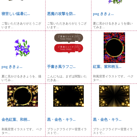
寝苦しい猛暑に...
悪魔の攻撃を防...
png ききょ...
ご覧いただきありがとうござ
ご覧いただきありがとうござ
夏に見かけるききょうを描い
います...
います...
てみま...
png ききょ...
手書き風ラフご...
紅葉、紫和柄玉...
夏に見かけるききょうを、描
こんにちは。まずは閲覧いた
和風背景イラストです。 ベク
いてみ...
だきあ...
ター...
金色紅葉、和柄...
黒・金色・キラ...
黒・金色・キラ...
和風背景イラストです。 ベク
ブラックフライデー背景イラ
ブラックフライデー背景イラ
ター...
ストで...
ストで...