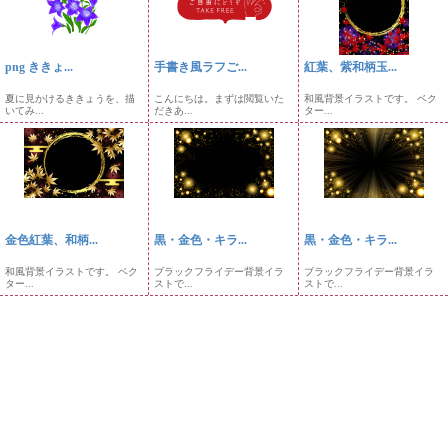
png ききょ...
手書き風ラフご...
紅葉、紫和柄玉...
夏に見かけるききょうを、描
こんにちは。まずは閲覧いた
和風背景イラストです。 ベク
いてみ...
だきあ...
ター...
金色紅葉、和柄...
黒・金色・キラ...
黒・金色・キラ...
和風背景イラストです。 ベク
ブラックフライデー背景イラ
ブラックフライデー背景イラ
ター...
ストで...
ストで...