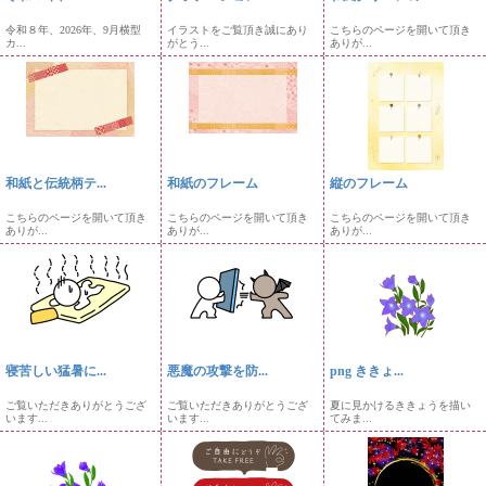
令和８年、2026年、9月横型
イラストをご覧頂き誠にあり
こちらのページを開いて頂き
カ...
がとう...
ありが...
和紙と伝統柄テ...
和紙のフレーム
縦のフレーム
こちらのページを開いて頂き
こちらのページを開いて頂き
こちらのページを開いて頂き
ありが...
ありが...
ありが...
寝苦しい猛暑に...
悪魔の攻撃を防...
png ききょ...
ご覧いただきありがとうござ
ご覧いただきありがとうござ
夏に見かけるききょうを描い
います...
います...
てみま...